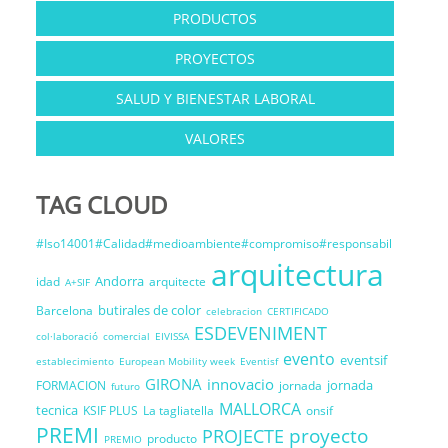
PRODUCTOS
PROYECTOS
SALUD Y BIENESTAR LABORAL
VALORES
TAG CLOUD
#Iso14001#Calidad#medioambiente#compromiso#responsabil
arquitectura
Andorra
idad
arquitecte
A+SIF
butirales de color
Barcelona
celebracion
CERTIFICADO
ESDEVENIMENT
col·laboració
comercial
EIVISSA
evento
eventsif
establecimiento
European Mobility week
Eventisf
GIRONA
innovacio
jornada
FORMACION
jornada
futuro
MALLORCA
tecnica
KSIF PLUS
La tagliatella
onsif
PREMI
proyecto
PROJECTE
producto
PREMIO