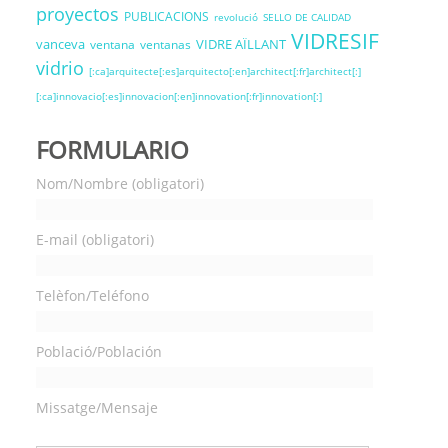
proyectos
PUBLICACIONS
revolució
SELLO DE CALIDAD
VIDRESIF
vanceva
VIDRE AÏLLANT
ventana
ventanas
vidrio
[:ca]arquitecte[:es]arquitecto[:en]architect[:fr]architect[:]
[:ca]innovacio[:es]innovacion[:en]innovation[:fr]innovation[:]
FORMULARIO
Nom/Nombre (obligatori)
E-mail (obligatori)
Telèfon/Teléfono
Població/Población
Missatge/Mensaje