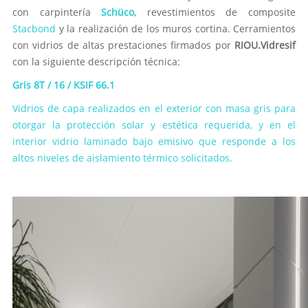
con carpintería
Schüco
, revestimientos de composite
Stacbond
y la realización de los muros cortina. Cerramientos
con vidrios de altas prestaciones firmados por
RIOU.Vidresif
con la siguiente descripción técnica:
Gris 8T / 16 / KSIF 66.1
Vidrios de capa realizados en el exterior con masa gris para
otorgar la protección solar y estética requerida, y en el
interior vidrio laminado bajo emisivo que responde a los
altos niveles de aislamiento térmico solicitados.