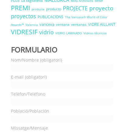
MALLORCA
PLUS
La tagliatella
onsif
MIAS Architects
PREMI
proyecto
PROJECTE
producto
producte
proyectos
PUBLICACIONS
The Vanceva® World of Color
vanceva
VIDRE AÏLLANT
ventana
ventanas
Awards™
Valencia
VIDRESIF
vidrio
VIDRIO LAMINADO
Vidrios técnicos
FORMULARIO
Nom/Nombre (obligatori)
E-mail (obligatori)
Telèfon/Teléfono
Població/Población
Missatge/Mensaje