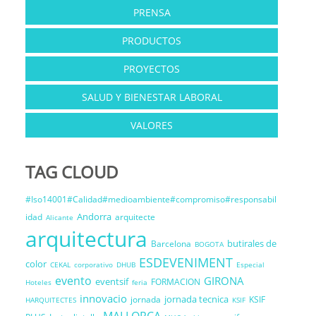
PRENSA
PRODUCTOS
PROYECTOS
SALUD Y BIENESTAR LABORAL
VALORES
TAG CLOUD
#Iso14001#Calidad#medioambiente#compromiso#responsabil
Andorra
idad
arquitecte
Alicante
arquitectura
butirales de
Barcelona
BOGOTA
ESDEVENIMENT
color
CEKAL
corporativo
DHUB
Especial
evento
GIRONA
eventsif
FORMACION
Hoteles
feria
innovacio
jornada tecnica
jornada
KSIF
HARQUITECTES
KSIF