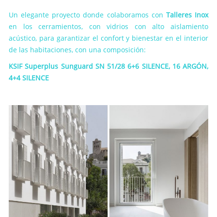
Un elegante proyecto donde colaboramos con
Talleres Inox
en los cerramientos, con vidrios con alto aislamiento
acústico, para garantizar el confort y bienestar en el interior
de las habitaciones, con una composición:
KSIF Superplus Sunguard SN 51/28 6+6 SILENCE, 16 ARGÓN,
4+4 SILENCE