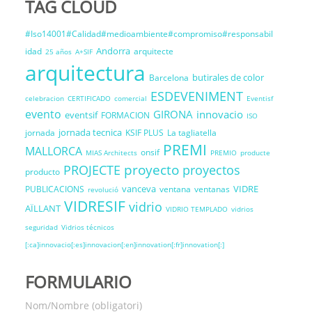
TAG CLOUD
#Iso14001#Calidad#medioambiente#compromiso#responsabil
Andorra
idad
arquitecte
25 años
A+SIF
arquitectura
butirales de color
Barcelona
ESDEVENIMENT
celebracion
CERTIFICADO
comercial
Eventisf
evento
GIRONA
innovacio
eventsif
FORMACION
ISO
jornada tecnica
jornada
KSIF PLUS
La tagliatella
PREMI
MALLORCA
onsif
MIAS Architects
PREMIO
producte
proyecto
PROJECTE
proyectos
producto
vanceva
VIDRE
PUBLICACIONS
ventana
ventanas
revolució
VIDRESIF
vidrio
AÏLLANT
VIDRIO TEMPLADO
vidrios
seguridad
Vidrios técnicos
[:ca]innovacio[:es]innovacion[:en]innovation[:fr]innovation[:]
FORMULARIO
Nom/Nombre (obligatori)