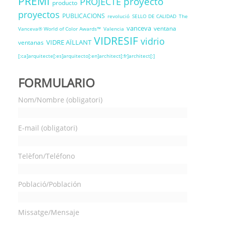
PREMI
proyecto
PROJECTE
producto
proyectos
PUBLICACIONS
revolució
SELLO DE CALIDAD
The
vanceva
ventana
Vanceva® World of Color Awards™
Valencia
VIDRESIF
vidrio
VIDRE AÏLLANT
ventanas
[:ca]arquitecte[:es]arquitecto[:en]architect[:fr]architect[:]
FORMULARIO
Nom/Nombre (obligatori)
E-mail (obligatori)
Telèfon/Teléfono
Població/Población
Missatge/Mensaje