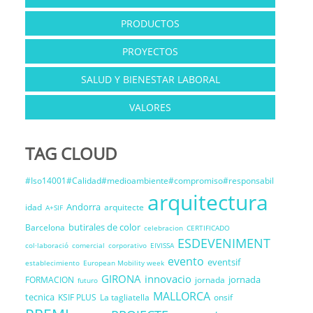
PRODUCTOS
PROYECTOS
SALUD Y BIENESTAR LABORAL
VALORES
TAG CLOUD
#Iso14001#Calidad#medioambiente#compromiso#responsabil
arquitectura
Andorra
idad
arquitecte
A+SIF
butirales de color
Barcelona
celebracion
CERTIFICADO
ESDEVENIMENT
col·laboració
comercial
corporativo
EIVISSA
evento
eventsif
establecimiento
European Mobility week
GIRONA
innovacio
jornada
FORMACION
jornada
futuro
MALLORCA
tecnica
KSIF PLUS
La tagliatella
onsif