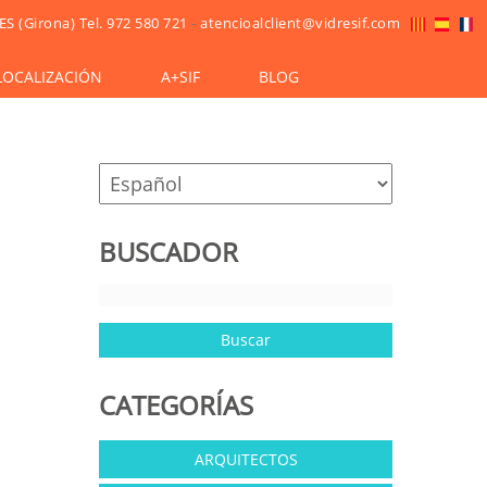
ES (Girona)
Tel. 972 580 721
-
atencioalclient@vidresif.com
LOCALIZACIÓN
A+SIF
BLOG
BUSCADOR
CATEGORÍAS
ARQUITECTOS