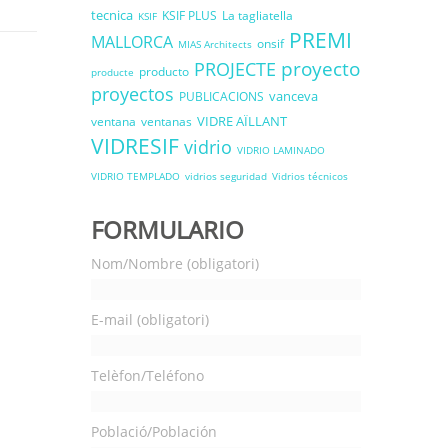
tecnica
KSIF PLUS
La tagliatella
KSIF
PREMI
MALLORCA
onsif
MIAS Architects
proyecto
PROJECTE
producto
producte
proyectos
vanceva
PUBLICACIONS
VIDRE AÏLLANT
ventana
ventanas
VIDRESIF
vidrio
VIDRIO LAMINADO
VIDRIO TEMPLADO
vidrios seguridad
Vidrios técnicos
FORMULARIO
Nom/Nombre (obligatori)
E-mail (obligatori)
Telèfon/Teléfono
Població/Población