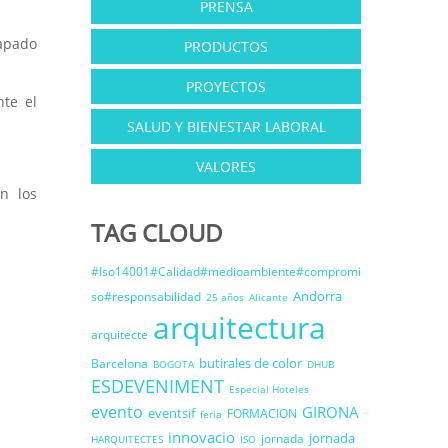
PRENSA
apado
PRODUCTOS
PROYECTOS
te el
SALUD Y BIENESTAR LABORAL
VALORES
n los
TAG CLOUD
#Iso14001#Calidad#medioambiente#compromi
Andorra
so#responsabilidad
25 años
Alicante
arquitectura
arquitecte
butirales de color
Barcelona
BOGOTA
DHUB
ESDEVENIMENT
Especial Hoteles
evento
GIRONA
eventsif
FORMACION
feria
innovacio
jornada
jornada
HARQUITECTES
ISO