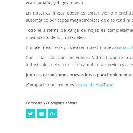
gran tamaño, y de gran peso.
En nuestras líneas podemos cortar vidrio monolít
automático por capas magnetrónicas de alto rendimi
Todo el sistema de carga de hojas es completamen
movimiento de los materiales.
Conoce mejor este proceso en nuestro nuevo
canal d
Con esta colección de vídeos, Vidresif quiere tr
industriales del sector, si no ampliar su servicio y as
Juntos sincronizamos nuevas ideas para implementar 
¡Comparte nuestro nuevo
canal de YouTube
!
Comparteix / Comparte / Share:
Haz
Haz
Haz
clic
clic
clic
para
para
para
compartir
compartir
compartir
en
en
en
Twitter
Facebook
Google+