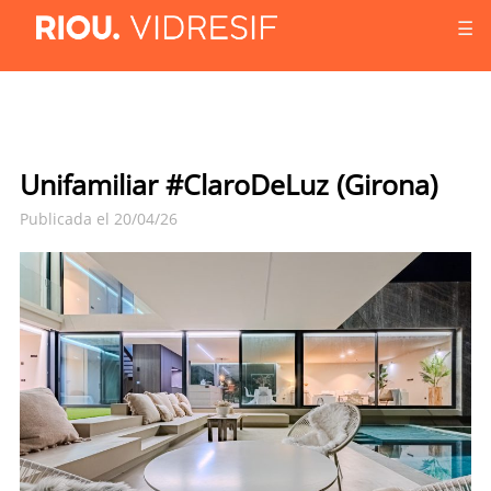
☰
Unifamiliar #ClaroDeLuz (Girona)
Publicada el 20/04/26