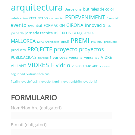
arquitectura
butirales de color
Barcelona
ESDEVENIMENT
celebracion
CERTIFICADO
comercial
Eventisf
evento
GIRONA
innovacio
eventsif
FORMACION
ISO
jornada tecnica
jornada
KSIF PLUS
La tagliatella
PREMI
MALLORCA
onsif
MIAS Architects
PREMIO
producte
proyecto
PROJECTE
proyectos
producto
vanceva
VIDRE
PUBLICACIONS
ventana
ventanas
revolució
VIDRESIF
vidrio
AÏLLANT
VIDRIO TEMPLADO
vidrios
seguridad
Vidrios técnicos
[:ca]innovacio[:es]innovacion[:en]innovation[:fr]innovation[:]
FORMULARIO
Nom/Nombre (obligatori)
E-mail (obligatori)