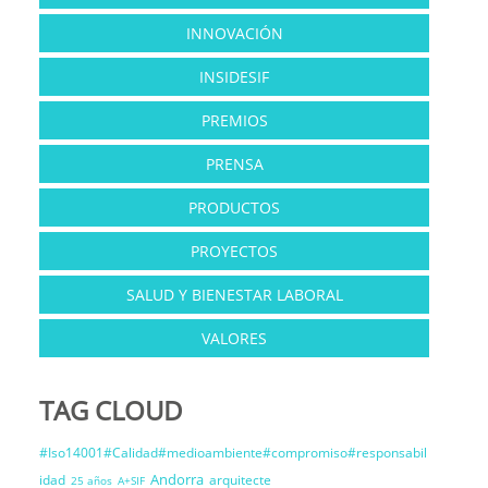
INNOVACIÓN
INSIDESIF
PREMIOS
PRENSA
PRODUCTOS
PROYECTOS
SALUD Y BIENESTAR LABORAL
VALORES
TAG CLOUD
#Iso14001#Calidad#medioambiente#compromiso#responsabil
Andorra
idad
arquitecte
25 años
A+SIF