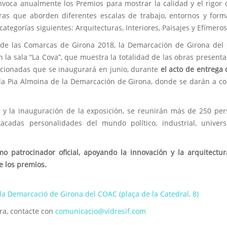
nvoca anualmente los Premios para mostrar la calidad y el rigor 
ras que aborden diferentes escalas de trabajo, entornos y for
ategorías siguientes: Arquitecturas, Interiores, Paisajes y Efímeros
a de las Comarcas de Girona 2018, la Demarcación de Girona de
 la sala “La Cova”, que muestra la totalidad de las obras presenta
ccionadas que se inaugurará en junio, durante
el acto de entrega 
e la Pia Almoina de la Demarcación de Girona, donde se darán a c
s y la inauguración de la exposición, se reunirán más de 250 pe
acadas personalidades del mundo político, industrial, universi
mo patrocinador oficial, apoyando la innovación y la arquitectu
e los premios.
 la Demarcació de Girona del COAC (plaça de la Catedral, 8)
ura, contacte con
comunicacio@vidresif.com