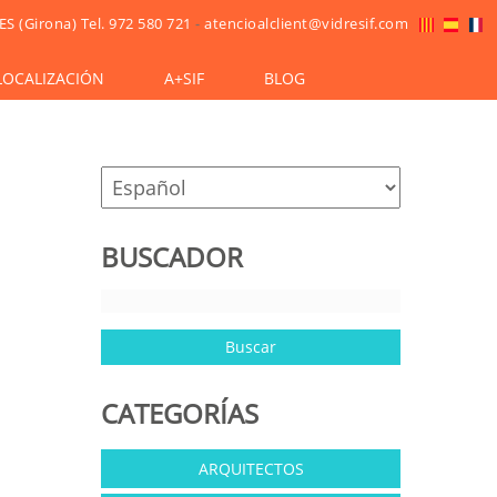
ES (Girona)
Tel. 972 580 721
-
atencioalclient@vidresif.com
LOCALIZACIÓN
A+SIF
BLOG
BUSCADOR
CATEGORÍAS
ARQUITECTOS