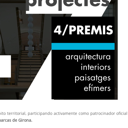
to territorial, participando activamente como patrocinador oficial
marcas de Girona.