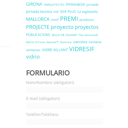
GIRONA
innovacio
jornada
HARQUITECTES
jornada tecnica
KSIF PLUS
La tagliatella
KSIF
PREMI
MALLORCA
onsif
producto
proyecto
PROJECTE
proyectos
PUBLICACIONS
SELLO DE CALIDAD
The Vanceva®
vanceva
ventana
World of Color Awards™
Valencia
VIDRESIF
VIDRE AÏLLANT
ventanas
vidrio
FORMULARIO
Nom/Nombre (obligatori)
E-mail (obligatori)
Telèfon/Teléfono