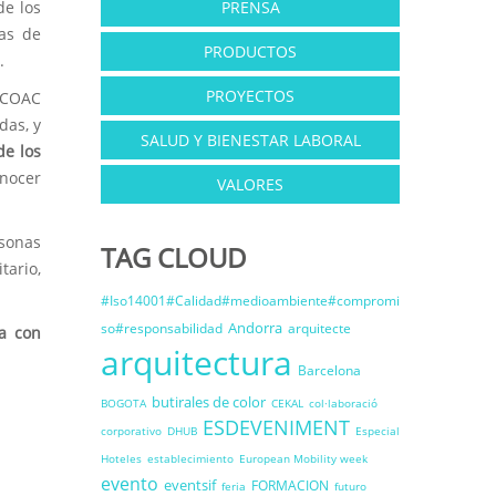
de los
PRENSA
mas de
PRODUCTOS
.
PROYECTOS
l COAC
das, y
SALUD Y BIENESTAR LABORAL
de los
onocer
VALORES
rsonas
TAG CLOUD
tario,
#Iso14001#Calidad#medioambiente#compromi
Andorra
so#responsabilidad
arquitecte
ra con
arquitectura
Barcelona
butirales de color
BOGOTA
CEKAL
col·laboració
ESDEVENIMENT
corporativo
DHUB
Especial
Hoteles
establecimiento
European Mobility week
evento
eventsif
FORMACION
feria
futuro