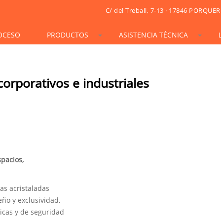
C/ del Treball, 7-13 · 17846 PORQUER
OCESO
PRODUCTOS
ASISTENCIA TÉCNICA
STONESIF
IDSIF
ONSIF
ARTSIF
TSIF/LSIF
SOLARSIF
ACUSTICSIF
VIDRESIF
KSIF
KSIF PLUS/SUPERPLUS
corporativos e industriales
TOTALSIF
spacios,
as acristaladas
ño y exclusividad,
icas y de seguridad