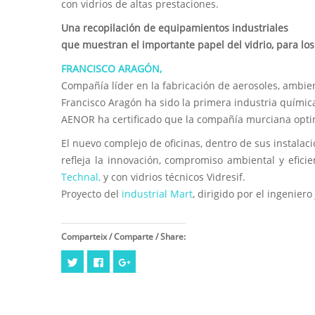
con vidrios de altas prestaciones.
Una recopilación de equipamientos industriales
que muestran el importante papel del vidrio, para los
FRANCISCO ARAGÓN,
Compañía líder en la fabricación de aerosoles, ambie
Francisco Aragón ha sido la primera industria químic
AENOR ha certificado que la compañía murciana optim
El nuevo complejo de oficinas, dentro de sus instalaci
refleja la innovación, compromiso ambiental y eficie
Technal,
y con vidrios técnicos Vidresif.
Proyecto del
industrial Mart
, dirigido por el ingeniero
Comparteix / Comparte / Share:
Haz
Haz
Haz
clic
clic
clic
para
para
para
compartir
compartir
compartir
en
en
en
Twitter
Facebook
Google+
(Se
(Se
(Se