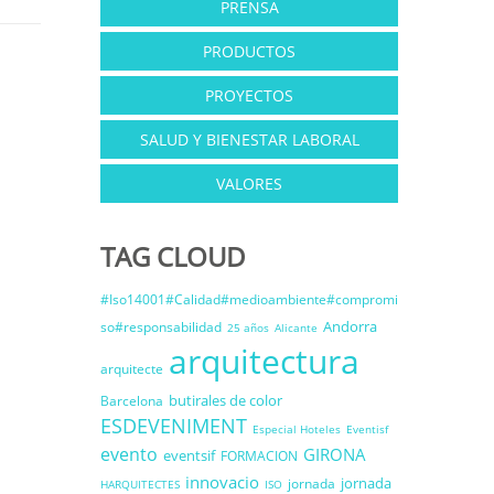
PRENSA
PRODUCTOS
PROYECTOS
SALUD Y BIENESTAR LABORAL
VALORES
TAG CLOUD
#Iso14001#Calidad#medioambiente#compromi
Andorra
so#responsabilidad
25 años
Alicante
arquitectura
arquitecte
butirales de color
Barcelona
ESDEVENIMENT
Especial Hoteles
Eventisf
evento
GIRONA
eventsif
FORMACION
innovacio
jornada
jornada
HARQUITECTES
ISO