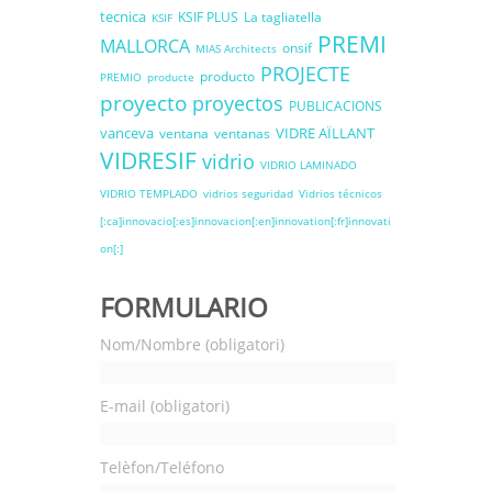
tecnica
KSIF PLUS
La tagliatella
KSIF
PREMI
MALLORCA
onsif
MIAS Architects
PROJECTE
producto
PREMIO
producte
proyecto
proyectos
PUBLICACIONS
vanceva
VIDRE AÏLLANT
ventana
ventanas
VIDRESIF
vidrio
VIDRIO LAMINADO
VIDRIO TEMPLADO
vidrios seguridad
Vidrios técnicos
[:ca]innovacio[:es]innovacion[:en]innovation[:fr]innovati
on[:]
FORMULARIO
Nom/Nombre (obligatori)
E-mail (obligatori)
Telèfon/Teléfono