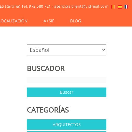
ES (Girona)
Tel. 972 580 721
-
atencioalclient@vidresif.com
LOCALIZACIÓN
A+SIF
BLOG
BUSCADOR
CATEGORÍAS
ARQUITECTOS