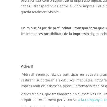
protagonista com a suport de la impressió digital, qu
capes i transparències entre el vidre imprès i el di
queda totalment visible.
Un minuciós joc de profunditat i transparència que M
les immenses possibilitats de la impressió digital sob
Vidresif
Vidresif s’enorgulleix de participar en aquesta gra
vestiran i suportaran els dibuixos, maquetes i fotograf
imprès amb els esbossos, plans i informació tècnica 
Vidres tècnics, que traslladaran en si mateixos els úl
adquirida recentment per VIDRESIF
a la companyia Te