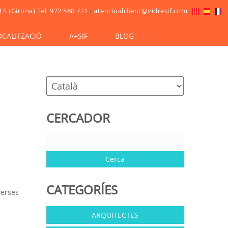
ES (Girona)
Tel. 972 580 721
-
atencioalclient@vidresif.com
OCALITZACIÓ
A+SIF
BLOG
CERCADOR
CATEGORÍES
verses
ARQUITECTES