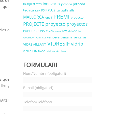
joc de
innovacio
jornada
jornada
HARQUITECTES
a, que
tecnica
KSIF PLUS
La tagliatella
KSIF
PREMI
MALLORCA
onsif
producto
proyecto
PROJECTE
proyectos
cies a
PUBLICACIONS
The Vanceva® World of Color
vanceva
ventana
ventanas
Awards™
Valencia
VIDRESIF
vidrio
VIDRE AÏLLANT
VIDRIO LAMINADO
Vidrios técnicos
FORMULARI
Nom/Nombre (obligatori)
es que
 llenç
E-mail (obligatori)
gital,
Telèfon/Teléfono