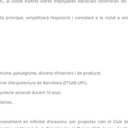
l costat d’altres vidres trepitjables extraclars recorreran les 
 principal, senyalitzarà l’exposició i convidarà a la ciutat a visi
anisme, paisatgisme, disseny d’interiors i de producte.
erior d’Arquitectura de Barcelona (ETSAB UPC).
quitecte associat durant 10 anys.
tectes.
ionalment en infinitat d’ocasions, per projectes com el Club d