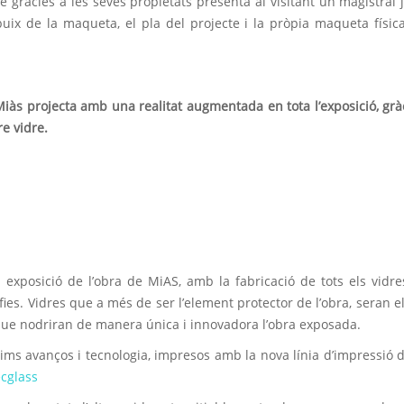
e gràcies a les seves propietats presenta al visitant un magistral 
buix de la maqueta, el pla del projecte i la pròpia maqueta físic
iàs projecta amb una realitat augmentada en tota l’exposició, grà
re vidre.
n exposició de l’obra de MiAS, amb la fabricació de tots els vidr
ies. Vidres que a més de ser l’element protector de l’obra, seran el
que nodriran de manera única i innovadora l’obra exposada.
tims avanços i tecnologia, impresos amb la nova línia d’impressió di
cglass