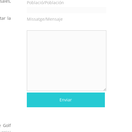
sales,
Població/Población
tar la
Missatge/Mensaje
e Golf