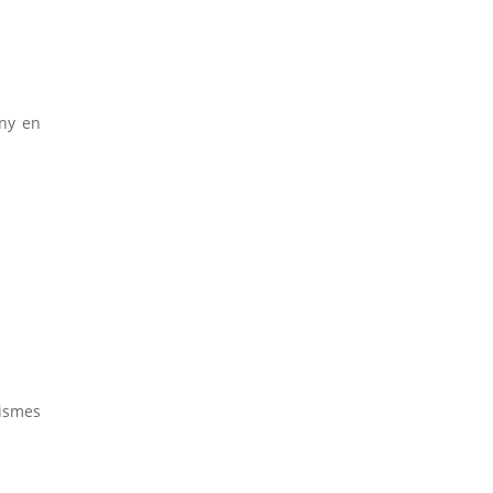
eny en
nismes