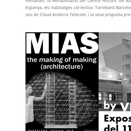
Fontanals, la Rehabilitació del Centre Històric de B
Espanya, els habitatges col·lectius Torrebaró Barcelo
seu de Cloud Andorra Telecom, i la seva proposta pr