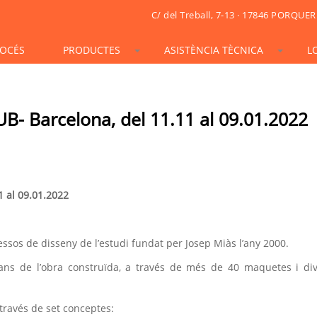
C/ del Treball, 7-13 · 17846 PORQUER
OCÉS
PRODUCTES
ASISTÈNCIA TÈCNICA
L
STONESIF
IDSIF
ONSIF
ARTSIF
TSIF/LSIF
SOLARSIF
ACUSTICSIF
VIDRESIF
KSIF
KSIF PLUS/SUPERPLUS
UB- Barcelona, del 11.11 al 09.01.2022
TOTALSIF
1 al 09.01.2022
essos de disseny de l’estudi fundat per Josep Miàs l’any 2000.
ans de l’obra construïda, a través de més de 40 maquetes i di
través de set conceptes: