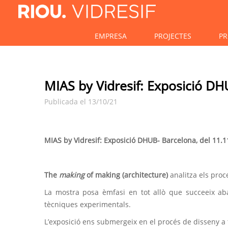
EMPRESA
PROJECTES
PR
MIAS by Vidresif: Exposició DH
Publicada el 13/10/21
MIAS by Vidresif: Exposició DHUB- Barcelona, del 11.1
The
making
of making (architecture)
analitza els proc
La mostra posa èmfasi en tot allò que succeeix ab
tècniques experimentals.
L’exposició ens submergeix en el procés de disseny a 