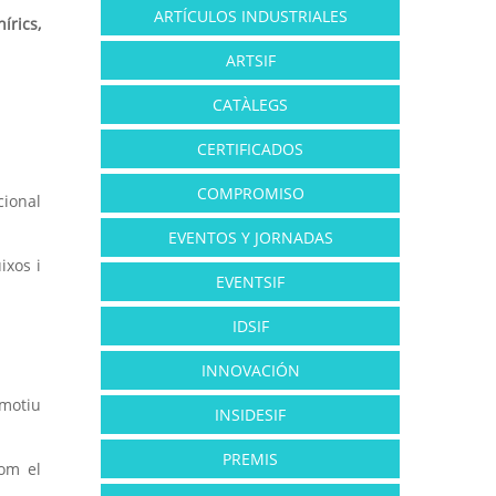
ARTÍCULOS INDUSTRIALES
írics,
ARTSIF
CATÀLEGS
CERTIFICADOS
COMPROMISO
cional
EVENTOS Y JORNADAS
ixos i
EVENTSIF
IDSIF
INNOVACIÓN
 motiu
INSIDESIF
PREMIS
com el