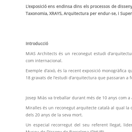
L’exposició ens endinsa dins els processos de disseny 
Taxonomia, XRAYS, Arquitectura per endur-se, i Super
Introducció
MiAS Architects és un reconegut estudi d’arquitectur
com internacional.
Exemple d’això, és la recent exposició monogràfica q
18 gravats de l’estudi d’arquitectura que passaran a 
Josep Miàs va treballar durant més de 10 anys com a ar
Miralles és un reconegut arquitecte català al qual l
dels 20 anys de la seva mort.
Un especial recorregut del seu referent llegat, lide
Museu de Disseny de Barcelona (DHUB)