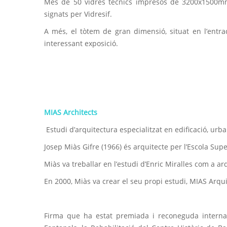
Més de 50 vidres tècnics impresos de 3200x1500mm., a
signats per Vidresif.
A més, el tòtem de gran dimensió, situat en l’entrada
interessant exposició.
MIAS Architects
Estudi d’arquitectura especialitzat en edificació, urb
Josep Miàs Gifre (1966) és arquitecte per l’Escola Sup
Miàs va treballar en l’estudi d’Enric Miralles com a ar
En 2000, Miàs va crear el seu propi estudi, MIAS Arqui
Firma que ha estat premiada i reconeguda internac