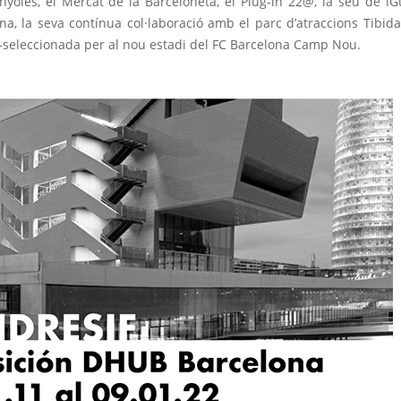
anyoles, el Mercat de la Barceloneta, el Plug-in 22@, la seu de iG
na, la seva contínua col·laboració amb el parc d’atraccions Tibida
e-seleccionada per al nou estadi del FC Barcelona Camp Nou.