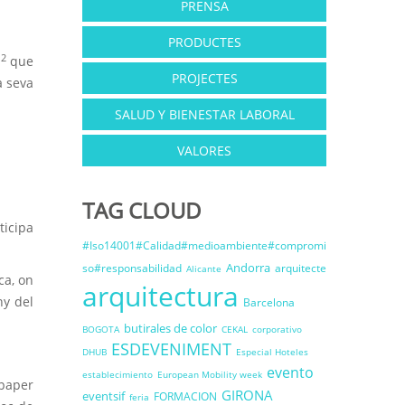
PRENSA
PRODUCTES
2
m
que
PROJECTES
a seva
SALUD Y BIENESTAR LABORAL
VALORES
TAG CLOUD
ticipa
#Iso14001#Calidad#medioambiente#compromi
Andorra
so#responsabilidad
arquitecte
Alicante
ca, on
arquitectura
ny del
Barcelona
butirales de color
BOGOTA
CEKAL
corporativo
ESDEVENIMENT
DHUB
Especial Hoteles
evento
establecimiento
European Mobility week
 paper
GIRONA
eventsif
FORMACION
feria