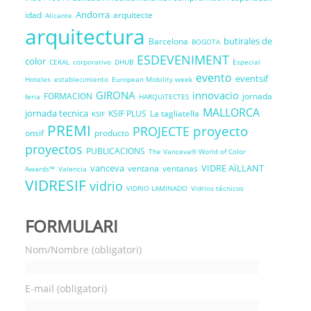
Andorra
idad
arquitecte
Alicante
arquitectura
butirales de
Barcelona
BOGOTA
ESDEVENIMENT
color
CEKAL
corporativo
DHUB
Especial
evento
eventsif
Hoteles
establecimiento
European Mobility week
GIRONA
innovacio
FORMACION
jornada
feria
HARQUITECTES
MALLORCA
jornada tecnica
KSIF PLUS
La tagliatella
KSIF
PREMI
proyecto
PROJECTE
onsif
producto
proyectos
PUBLICACIONS
The Vanceva® World of Color
vanceva
VIDRE AÏLLANT
ventana
ventanas
Awards™
Valencia
VIDRESIF
vidrio
VIDRIO LAMINADO
Vidrios técnicos
FORMULARI
Nom/Nombre (obligatori)
E-mail (obligatori)