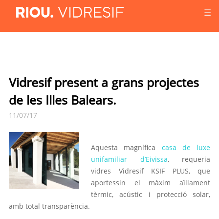
☰
Vidresif present a grans projectes
de les Illes Balears.
11/07/17
Aquesta magnífica
casa de luxe
unifamiliar d’Eivissa
, requeria
vidres Vidresif KSIF PLUS, que
aportessin el màxim aïllament
tèrmic, acústic i protecció solar,
amb total transparència.