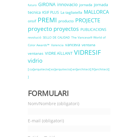
GIRONA
innovacio
jornada
jornada
futuro
MALLORCA
tecnica
KSIF PLUS
La tagliatella
PREMI
PROJECTE
onsif
producto
proyecto
proyectos
PUBLICACIONS
revolució
SELLO DE CALIDAD
The Vanceva® World of
vanceva
ventana
Color Awards™
Valencia
VIDRESIF
VIDRE AÏLLANT
ventanas
vidrio
[:ca]arquitecte[:es]arquitecto[:en]architect[:fr]architect[:
]
FORMULARI
Nom/Nombre (obligatori)
E-mail (obligatori)