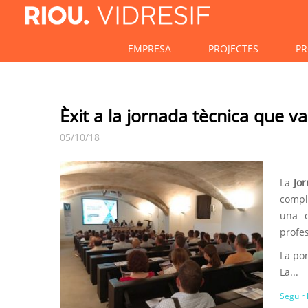
EMPRESA
PROJECTES
PR
Èxit a la jornada tècnica que va
05/10/18
La
Jo
compl
una c
profes
La po
La...
Seguir 