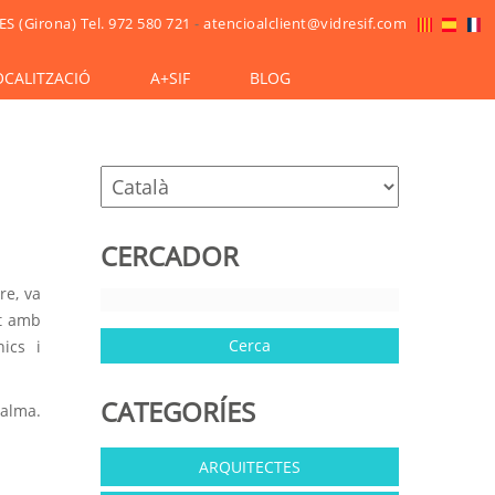
ES (Girona)
Tel. 972 580 721
-
atencioalclient@vidresif.com
OCALITZACIÓ
A+SIF
BLOG
CERCADOR
re, va
nt amb
ics i
CATEGORÍES
Palma.
ARQUITECTES