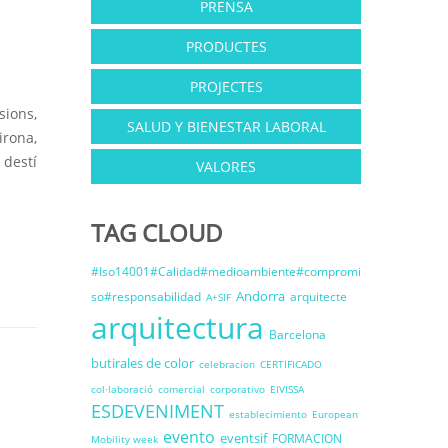
PRENSA
PRODUCTES
PROJECTES
sions,
SALUD Y BIENESTAR LABORAL
irona,
 destí
VALORES
TAG CLOUD
#Iso14001#Calidad#medioambiente#compromi
Andorra
so#responsabilidad
arquitecte
A+SIF
arquitectura
Barcelona
butirales de color
celebracion
CERTIFICADO
col·laboració
comercial
corporativo
EIVISSA
ESDEVENIMENT
establecimiento
European
evento
eventsif
FORMACION
Mobility week