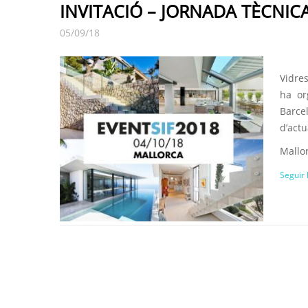
INVITACIÓ – JORNADA TÈCNI
05/09/18
Vidres
ha or
Barce
d’actu
Mallor
Seguir 