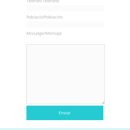
Telèfon/Teléfono
Població/Población
Missatge/Mensaje