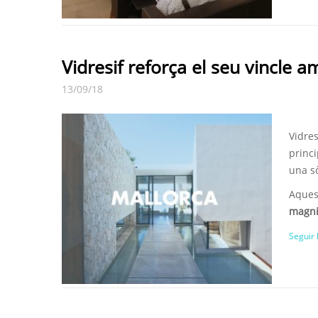
Vidresif reforça el seu vincle 
13/09/18
Vidre
princi
una sò
Aques
magni
Seguir 