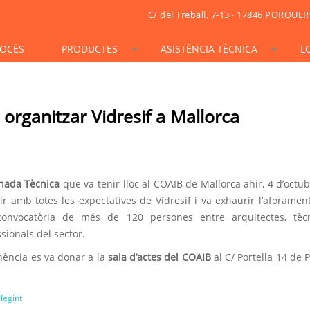
C/ del Treball, 7-13 · 17846 PORQUER
OCÉS
PRODUCTES
ASISTÈNCIA TÈCNICA
L
STONESIF
IDSIF
ONSIF
ARTSIF
TSIF/LSIF
SOLARSIF
ACUSTICSIF
VIDRESIF
KSIF
KSIF PLUS/SUPERPLUS
 organitzar Vidresif a Mallorca
TOTALSIF
rnada Tècnica
que va tenir lloc al COAIB de Mallorca ahir, 4 d’octub
ir amb totes les expectatives de Vidresif i va exhaurir l’aforame
onvocatòria de més de 120 persones entre arquitectes, tècn
sionals del sector.
nència es va donar a la
sala d’actes del COAIB
al C/ Portella 14 de 
llegint