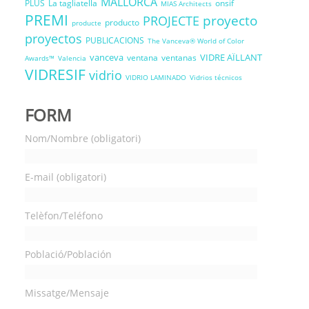
MALLORCA
PLUS
La tagliatella
onsif
MIAS Architects
PREMI
proyecto
PROJECTE
producto
producte
proyectos
PUBLICACIONS
The Vanceva® World of Color
vanceva
VIDRE AÏLLANT
ventana
ventanas
Awards™
Valencia
VIDRESIF
vidrio
VIDRIO LAMINADO
Vidrios técnicos
FORM
Nom/Nombre (obligatori)
E-mail (obligatori)
Telèfon/Teléfono
Població/Población
Missatge/Mensaje