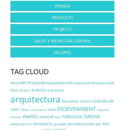
PRENSA
PRODUCTS
PROJECTS
SALUD Y BIENESTAR LABORAL
VALORES
TAG CLOUD
#Iso14001#Calidad#medioambiente#compromiso#responsabil
Andorra
idad
arquitecte
Alicante
arquitectura
butirales de
Barcelona
BOGOTA
ESDEVENIMENT
color
CEKAL
corporativo
DHUB
Especial
evento
GIRONA
eventsif
FORMACION
Hoteles
feria
innovacio
jornada tecnica
jornada
KSIF
HARQUITECTES
KSIF