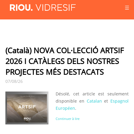
☰
(Català) NOVA COL·LECCIÓ ARTSIF
2026 I CATÀLEGS DELS NOSTRES
PROJECTES MÉS DESTACATS
07/08/26
Désolé, cet article est seulement
disponible en
Catalan
et
Espagnol
Européen
.
Continuer à lire