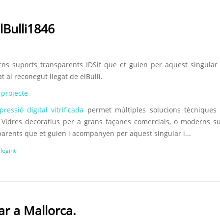
lBulli1846
ns suports transparents IDSif que et guien per aquest singular
t al reconegut llegat de elBulli.
 projecte
ressió digital vitrificada
permet múltiples solucions tècniques 
. Vidres decoratius per a grans façanes comercials, o moderns s
parents que et guien i acompanyen per aquest singular i...
llegint
ar a Mallorca.