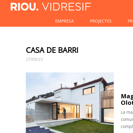
EMPRESA
PROJECTES
PR
CASA DE BARRI
27/09/23
Mag
Olot
La ma
comun
comple