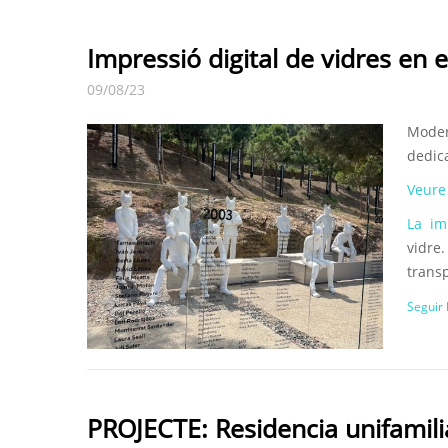
Impressió digital de vidres en e
09/08/23
Moder
dedica
Veure
La imp
vidre
trans
Seguir 
PROJECTE: Residencia unifamili