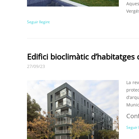
Aquest
Vergés
Seguir llegint
Edifici bioclimàtic d’habitatges 
27/09/23
La re
prote
d’arqu
Munici
Conf
Seguir 