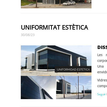
UNIFORMITAT ESTÈTICA
30/08/23
DIS
Les n
corpor
Una m
envidr
Vidres
compos
Seguir 