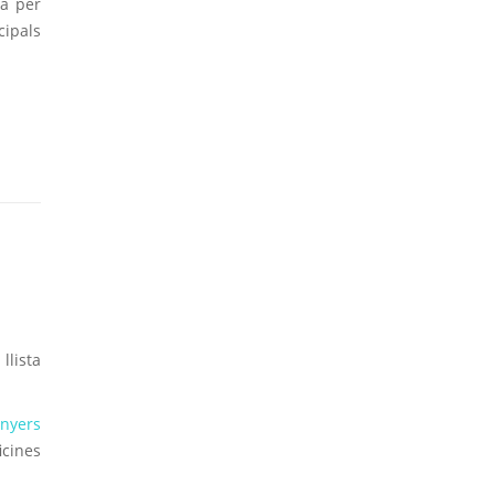
da per
cipals
llista
inyers
icines