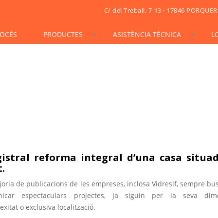
C/ del Treball, 7-13 · 17846 PORQUER
OCÉS
PRODUCTES
ASISTÈNCIA TÈCNICA
L
STONESIF
IDSIF
ONSIF
ARTSIF
TSIF/LSIF
SOLARSIF
ACUSTICSIF
VIDRESIF
KSIF
KSIF PLUS/SUPERPLUS
TOTALSIF
istral reforma integral d’una casa situa
.
joria de publicacions de les empreses, inclosa Vidresif, sempre b
icar espectaculars projectes, ja siguin per la seva dime
xitat o exclusiva localització.