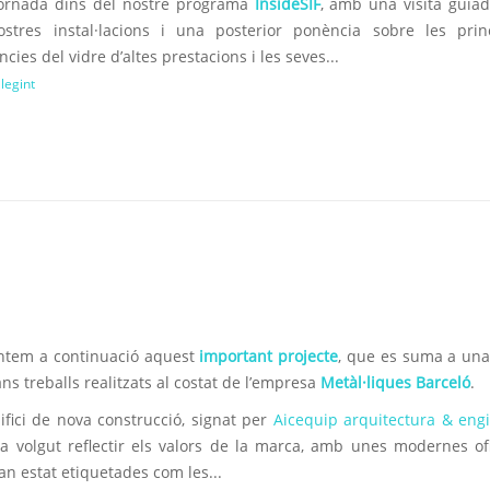
ornada dins del nostre programa
InsideSIF
, amb una visita guia
ostres instal·lacions i una posterior ponència sobre les prin
ncies del vidre d’altes prestacions i les seves...
llegint
ntem a continuació aquest
important projecte
, que es suma a una 
ns treballs realitzats al costat de l’empresa
Metàl·liques Barceló
.
ifici de nova construcció, signat per
Aicequip arquitectura & eng
a volgut reflectir els valors de la marca, amb unes modernes of
n estat etiquetades com les...