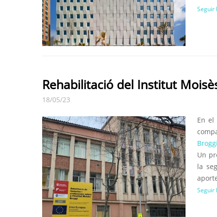
Seguir 
Rehabilitació del Institut Moisè
18/05/23
En el
compa
Broggi
Un pro
la se
aporte
Seguir 