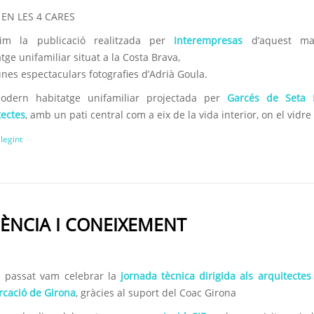
 EN LES 4 CARES
lim la publicació realitzada per
Interempresas
d’aquest mag
tge unifamiliar situat a la Costa Brava,
nes espectaculars fotografies d’Adrià Goula.
dern habitatge unifamiliar projectada per
Garcés de Seta 
tectes
, amb un pati central com a eix de la vida interior, on el vidre 
llegint
IÈNCIA I CONEIXEMENT
s passat vam celebrar la
jornada tècnica dirigida als arquitectes
cació de Girona
, gràcies al suport del Coac Girona