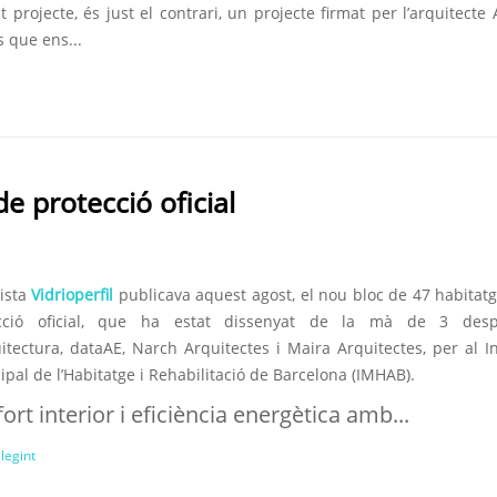
 projecte, és just el contrari, un projecte firmat per l’arquitecte
 que ens...
de protecció oficial
vista
Vidrioperfil
publicava aquest agost, el nou bloc de 47 habitat
cció oficial, que ha estat dissenyat de la mà de 3 desp
itectura, dataAE, Narch Arquitectes i Maira Arquitectes, per al In
pal de l’Habitatge i Rehabilitació de Barcelona (IMHAB).
ort interior i eficiència energètica amb...
llegint