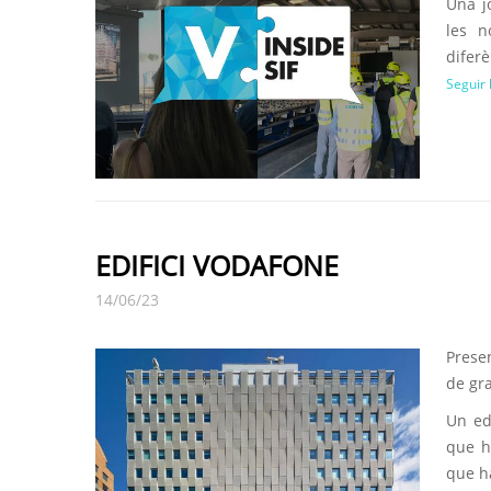
Una j
les n
diferè
Seguir 
EDIFICI VODAFONE
14/06/23
Prese
de gra
Un ed
que h
que ha