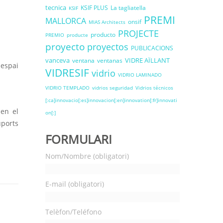
tecnica
KSIF PLUS
La tagliatella
KSIF
PREMI
MALLORCA
onsif
MIAS Architects
PROJECTE
producto
PREMIO
producte
proyecto
proyectos
PUBLICACIONS
vanceva
VIDRE AÏLLANT
ventana
ventanas
 espai
VIDRESIF
vidrio
VIDRIO LAMINADO
VIDRIO TEMPLADO
vidrios seguridad
Vidrios técnicos
[:ca]innovacio[:es]innovacion[:en]innovation[:fr]innovati
en el
on[:]
uports
FORMULARI
Nom/Nombre (obligatori)
E-mail (obligatori)
Telèfon/Teléfono