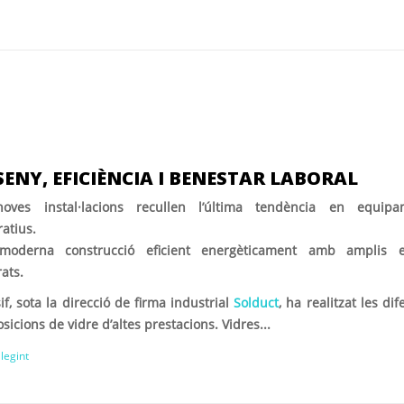
SENY, EFICIÈNCIA I BENESTAR LABORAL
oves instal·lacions recullen l’última tendència en equipa
atius.
oderna construcció eficient energèticament amb amplis e
ats.
if, sota la direcció de firma industrial
Solduct
, ha realitzat les dif
icions de vidre d’altes prestacions. Vidres...
llegint