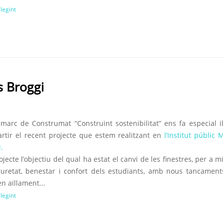
llegint
s Broggi
 marc de Construmat “Construint sostenibilitat” ens fa especial il
rtir el recent projecte que estem realitzant en
l’Institut públic 
.
jecte l’objectiu del qual ha estat el canvi de les finestres, per a mi
guretat, benestar i confort dels estudiants, amb nous tancamen
n aïllament...
llegint