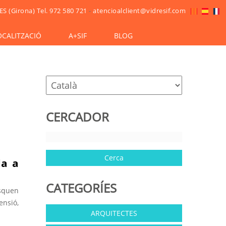
ES (Girona)
Tel. 972 580 721
-
atencioalclient@vidresif.com
OCALITZACIÓ
A+SIF
BLOG
CERCADOR
da a
CATEGORÍES
usquen
nsió,
ARQUITECTES