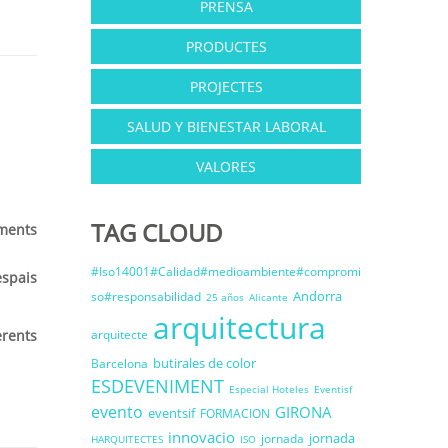
PRENSA
PRODUCTES
PROJECTES
SALUD Y BIENESTAR LABORAL
VALORES
TAG CLOUD
ments
#Iso14001#Calidad#medioambiente#compromi
spais
Andorra
so#responsabilidad
25 años
Alicante
arquitectura
erents
arquitecte
butirales de color
Barcelona
ESDEVENIMENT
Especial Hoteles
Eventisf
evento
GIRONA
eventsif
FORMACION
innovacio
jornada
jornada
HARQUITECTES
ISO