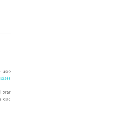
·lusió
Moisès
llorar
ts que