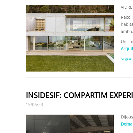
VIDRE
Recol
habita
amb u
Un mo
Arqui
Seguir 
INSIDESIF: COMPARTIM EXPER
19/06/23
Dijou
Demar