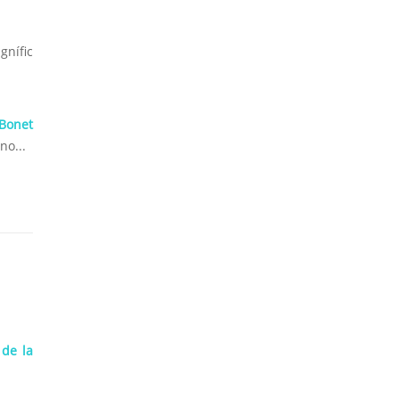
nífic
Bonet
no...
 de la