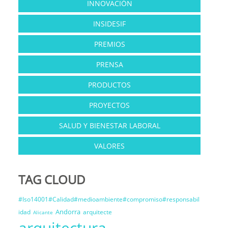
INNOVACIÓN
INSIDESIF
PREMIOS
PRENSA
PRODUCTOS
PROYECTOS
SALUD Y BIENESTAR LABORAL
VALORES
TAG CLOUD
#Iso14001#Calidad#medioambiente#compromiso#responsabil
Andorra
idad
arquitecte
Alicante
arquitectura