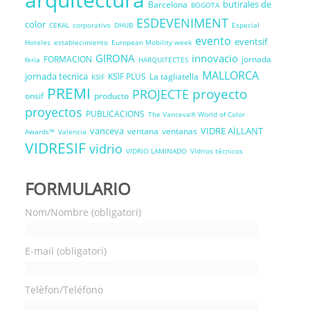
butirales de
Barcelona
BOGOTA
ESDEVENIMENT
color
CEKAL
corporativo
DHUB
Especial
evento
eventsif
Hoteles
establecimiento
European Mobility week
GIRONA
innovacio
FORMACION
jornada
feria
HARQUITECTES
MALLORCA
jornada tecnica
KSIF PLUS
La tagliatella
KSIF
PREMI
proyecto
PROJECTE
onsif
producto
proyectos
PUBLICACIONS
The Vanceva® World of Color
vanceva
VIDRE AÏLLANT
ventana
ventanas
Awards™
Valencia
VIDRESIF
vidrio
VIDRIO LAMINADO
Vidrios técnicos
FORMULARIO
Nom/Nombre (obligatori)
E-mail (obligatori)
Telèfon/Teléfono