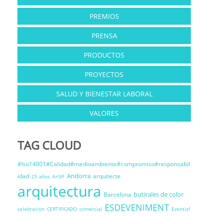
PREMIOS
PRENSA
PRODUCTOS
PROYECTOS
SALUD Y BIENESTAR LABORAL
VALORES
TAG CLOUD
#Iso14001#Calidad#medioambiente#compromiso#responsabil
Andorra
idad
arquitecte
25 años
A+SIF
arquitectura
butirales de color
Barcelona
ESDEVENIMENT
celebracion
CERTIFICADO
comercial
Eventisf