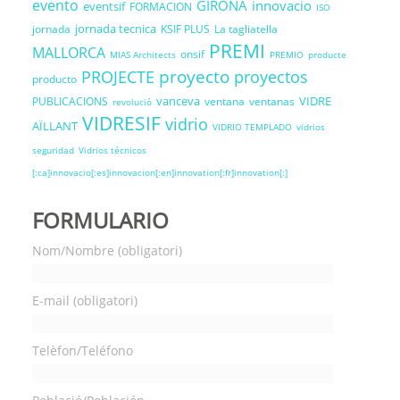
evento
GIRONA
innovacio
eventsif
FORMACION
ISO
jornada tecnica
jornada
KSIF PLUS
La tagliatella
PREMI
MALLORCA
onsif
MIAS Architects
PREMIO
producte
proyecto
PROJECTE
proyectos
producto
vanceva
VIDRE
PUBLICACIONS
ventana
ventanas
revolució
VIDRESIF
vidrio
AÏLLANT
VIDRIO TEMPLADO
vidrios
seguridad
Vidrios técnicos
[:ca]innovacio[:es]innovacion[:en]innovation[:fr]innovation[:]
FORMULARIO
Nom/Nombre (obligatori)
E-mail (obligatori)
Telèfon/Teléfono