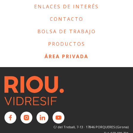
ENLACES DE INTERÉS
CONTACTO
BOLSA DE TRABAJO
PRODUCTOS
ÁREA PRIVADA
C/ del Treball, 7-13 · 17846 PORQUERES (Girona)