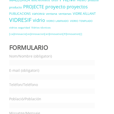
onsif
MIAS Architects
PREMIO
producte
proyecto
PROJECTE
proyectos
producto
vanceva
VIDRE AÏLLANT
PUBLICACIONS
ventana
ventanas
VIDRESIF
vidrio
VIDRIO LAMINADO
VIDRIO TEMPLADO
vidrios seguridad
Vidrios técnicos
[:ca]innovacio[:es]innovacion[:en]innovation[:fr]innovation[:]
FORMULARIO
Nom/Nombre (obligatori)
E-mail (obligatori)
Telèfon/Teléfono
Població/Población
Missatge/Mensaje