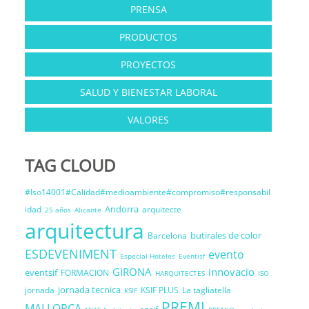
PRENSA
PRODUCTOS
PROYECTOS
SALUD Y BIENESTAR LABORAL
VALORES
TAG CLOUD
#Iso14001#Calidad#medioambiente#compromiso#responsabil
Andorra
idad
arquitecte
25 años
Alicante
arquitectura
butirales de color
Barcelona
ESDEVENIMENT
evento
Especial Hoteles
Eventisf
GIRONA
innovacio
eventsif
FORMACION
HARQUITECTES
ISO
jornada tecnica
jornada
KSIF PLUS
La tagliatella
KSIF
PREMI
MALLORCA