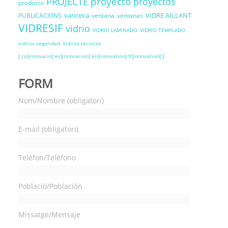
proyecto
PROJECTE
proyectos
producto
vanceva
VIDRE AÏLLANT
PUBLICACIONS
ventana
ventanas
VIDRESIF
vidrio
VIDRIO LAMINADO
VIDRIO TEMPLADO
vidrios seguridad
Vidrios técnicos
[:ca]innovacio[:es]innovacion[:en]innovation[:fr]innovation[:]
FORM
Nom/Nombre (obligatori)
E-mail (obligatori)
Telèfon/Teléfono
Població/Población
Missatge/Mensaje