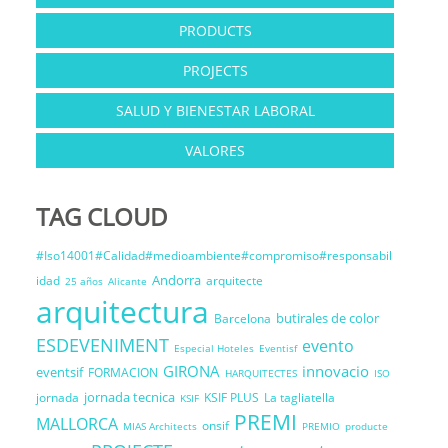
PRODUCTS
PROJECTS
SALUD Y BIENESTAR LABORAL
VALORES
TAG CLOUD
#Iso14001#Calidad#medioambiente#compromiso#responsabil
Andorra
idad
arquitecte
25 años
Alicante
arquitectura
butirales de color
Barcelona
ESDEVENIMENT
evento
Especial Hoteles
Eventisf
GIRONA
innovacio
eventsif
FORMACION
HARQUITECTES
ISO
jornada tecnica
jornada
KSIF PLUS
La tagliatella
KSIF
PREMI
MALLORCA
onsif
MIAS Architects
PREMIO
producte