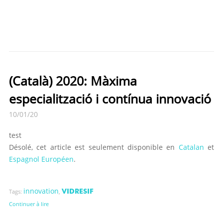
(Català) 2020: Màxima
especialització i contínua innovació
10/01/20
test
Désolé, cet article est seulement disponible en
Catalan
et
Espagnol Européen
.
innovation
VIDRESIF
Tags:
,
Continuer à lire