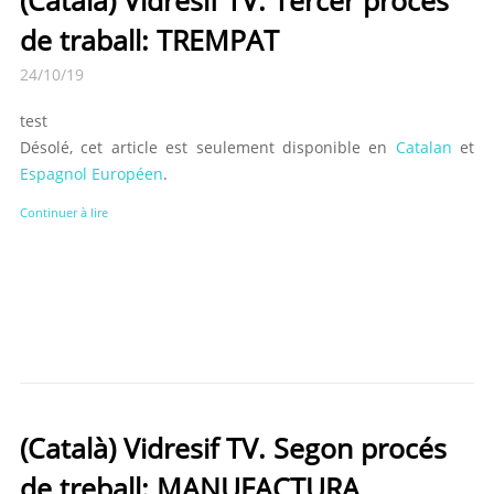
(Català) Vidresif TV. Tercer procés
de traball: TREMPAT
24/10/19
test
Désolé, cet article est seulement disponible en
Catalan
et
Espagnol Européen
.
Continuer à lire
(Català) Vidresif TV. Segon procés
de treball: MANUFACTURA