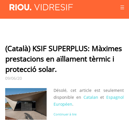
☰
(Català) KSIF SUPERPLUS: Màximes
prestacions en aïllament tèrmic i
protecció solar.
09/06/20
Désolé, cet article est seulement
disponible en
Catalan
et
Espagnol
Européen
.
Continuer à lire