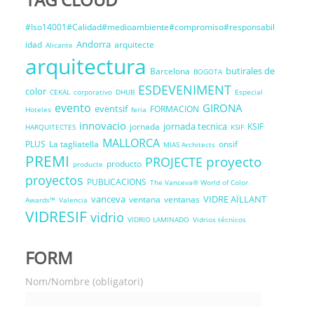
#Iso14001#Calidad#medioambiente#compromiso#responsabil
Andorra
idad
arquitecte
Alicante
arquitectura
butirales de
Barcelona
BOGOTA
ESDEVENIMENT
color
CEKAL
corporativo
DHUB
Especial
evento
GIRONA
eventsif
FORMACION
Hoteles
feria
innovacio
jornada tecnica
jornada
KSIF
HARQUITECTES
KSIF
MALLORCA
PLUS
La tagliatella
onsif
MIAS Architects
PREMI
proyecto
PROJECTE
producto
producte
proyectos
PUBLICACIONS
The Vanceva® World of Color
vanceva
VIDRE AÏLLANT
ventana
ventanas
Awards™
Valencia
VIDRESIF
vidrio
VIDRIO LAMINADO
Vidrios técnicos
FORM
Nom/Nombre (obligatori)