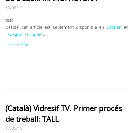
30/09/19
test
Désolé, cet article est seulement disponible en
Catalan
et
Espagnol Européen
.
Continuer à lire
(Català) Vidresif TV. Primer procés
de treball: TALL
17/09/19