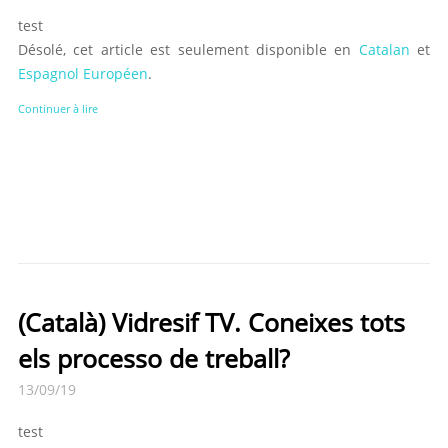
test
Désolé, cet article est seulement disponible en
Catalan
et
Espagnol Européen
.
Continuer à lire
(Català) Vidresif TV. Coneixes tots
els processo de treball?
13/09/19
test