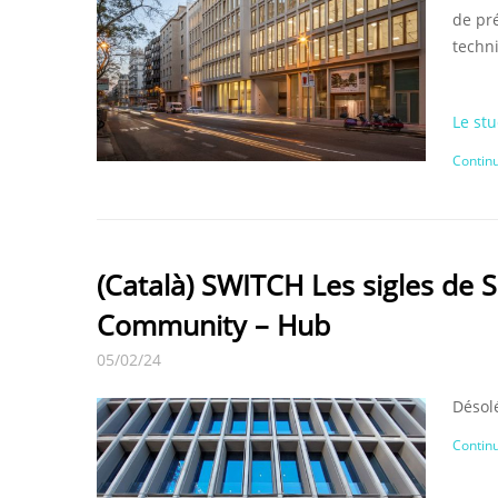
de pré
techni
Le stu
Continu
(Català) SWITCH Les sigles de 
Community – Hub
05/02/24
Désolé
Continu