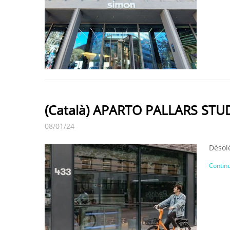
(Català) APARTO PALLARS STU
08/01/24
Désolé
Continu