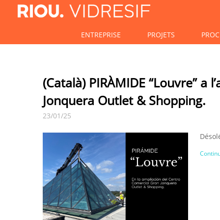
ENTREPRISE
PROJETS
PROC
(Català) PIRÀMIDE “Louvre” a l
Jonquera Outlet & Shopping.
23/01/25
Désolé
Continu