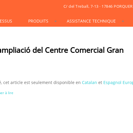
C/ del Treball, 7-13 · 17846 PORQUER
ESSUS
PRODUITS
ASSISTANCE TECHNIQUE
STONESIF
IDSIF
ONSIF
ARTSIF
TSIF/LSIF
SOLARSIF
ACUSTICSIF
VIDRESIF
KSIF
KSIF PLUS/SUPERPLUS
’ampliació del Centre Comercial Gran
TOTALSIF
, cet article est seulement disponible en
Catalan
et
Espagnol Euro
er à lire