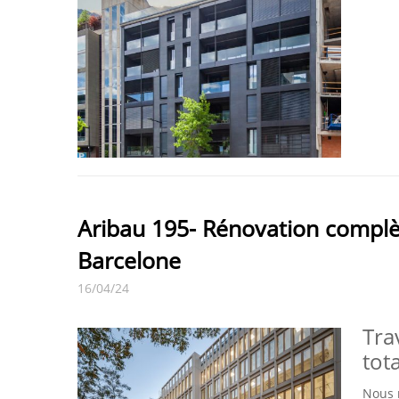
Aribau 195- Rénovation complè
Barcelone
16/04/24
Tra
tot
Nous 