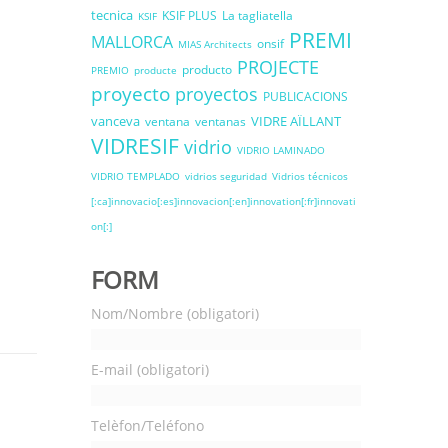
tecnica
KSIF PLUS
La tagliatella
KSIF
PREMI
MALLORCA
onsif
MIAS Architects
PROJECTE
producto
PREMIO
producte
proyecto
proyectos
PUBLICACIONS
vanceva
VIDRE AÏLLANT
ventana
ventanas
VIDRESIF
vidrio
VIDRIO LAMINADO
VIDRIO TEMPLADO
vidrios seguridad
Vidrios técnicos
[:ca]innovacio[:es]innovacion[:en]innovation[:fr]innovati
on[:]
FORM
Nom/Nombre (obligatori)
E-mail (obligatori)
Telèfon/Teléfono