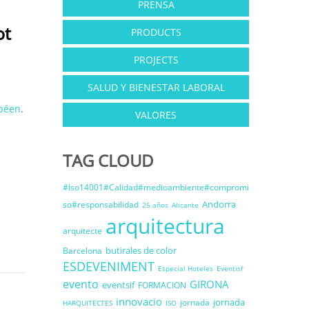
PRENSA
ot
PRODUCTS
PROJECTS
SALUD Y BIENESTAR LABORAL
péen
.
VALORES
TAG CLOUD
#Iso14001#Calidad#medioambiente#compromi
Andorra
so#responsabilidad
25 años
Alicante
arquitectura
arquitecte
butirales de color
Barcelona
ESDEVENIMENT
Especial Hoteles
Eventisf
evento
GIRONA
eventsif
FORMACION
innovacio
jornada
jornada
HARQUITECTES
ISO