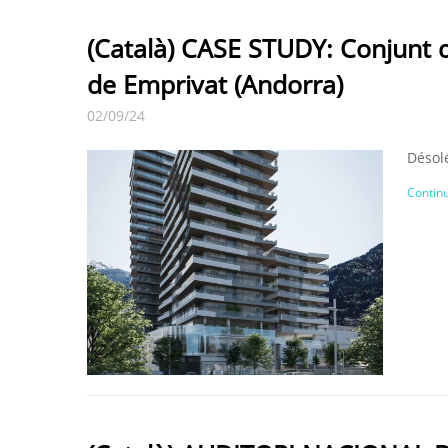
(Català) CASE STUDY: Conjunt de
de Emprivat (Andorra)
02/09/24
Désolé
Continu