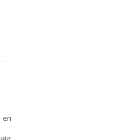
s en
casion