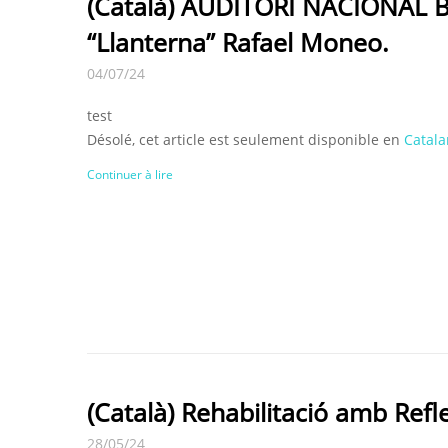
(Català) AUDITORI NACIONAL B
“Llanterna” Rafael Moneo.
04/07/24
test
Désolé, cet article est seulement disponible en
Catala
Continuer à lire
(Català) Rehabilitació amb Refl
28/05/24