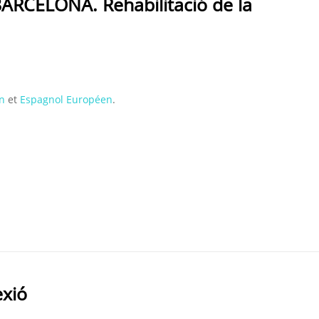
ARCELONA. Rehabilitació de la
n
et
Espagnol Européen
.
exió