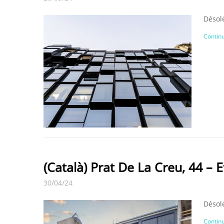
Désolé
Continu
(Català) Prat De La Creu, 44 – E
30/04/24
Désolé
Continu