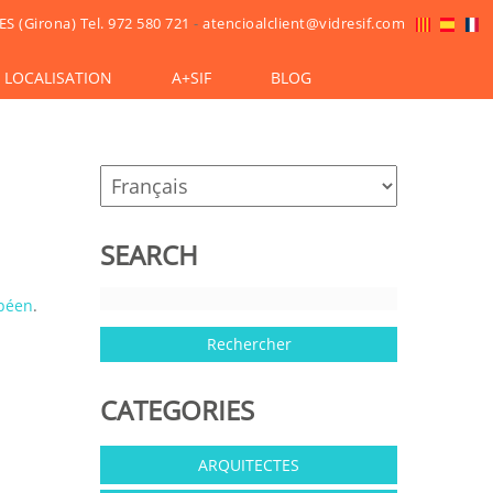
ES (Girona)
Tel. 972 580 721
-
atencioalclient@vidresif.com
LOCALISATION
A+SIF
BLOG
SEARCH
péen
.
CATEGORIES
ARQUITECTES