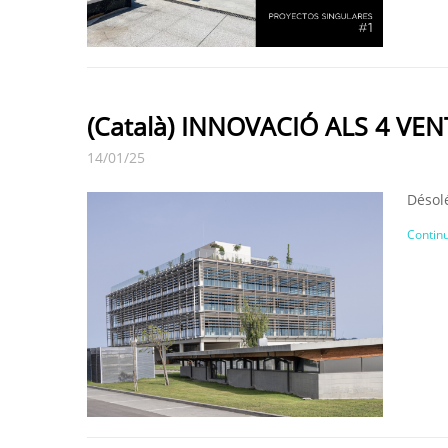
(Català) INNOVACIÓ ALS 4 VEN
14/01/25
Désolé
Continu