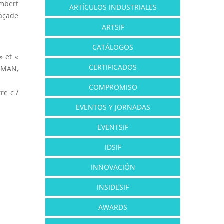
umbert
ARTÍCULOS INDUSTRIALES
façade
ARTSIF
CATÁLOGOS
» et «
CERTIFICADOS
STMAN,
COMPROMISO
re c /
EVENTOS Y JORNADAS
EVENTSIF
IDSIF
INNOVACIÓN
INSIDESIF
AWARDS