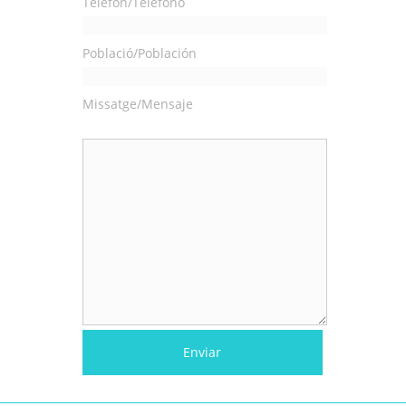
Telèfon/Teléfono
Població/Población
Missatge/Mensaje