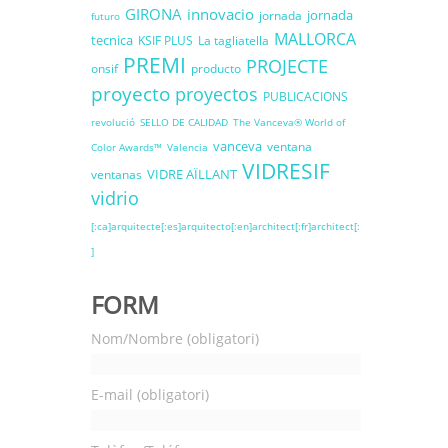
GIRONA
innovacio
jornada
jornada
futuro
MALLORCA
tecnica
KSIF PLUS
La tagliatella
PREMI
PROJECTE
onsif
producto
proyecto
proyectos
PUBLICACIONS
revolució
SELLO DE CALIDAD
The Vanceva® World of
vanceva
ventana
Color Awards™
Valencia
VIDRESIF
VIDRE AÏLLANT
ventanas
vidrio
[:ca]arquitecte[:es]arquitecto[:en]architect[:fr]architect[:
]
FORM
Nom/Nombre (obligatori)
E-mail (obligatori)