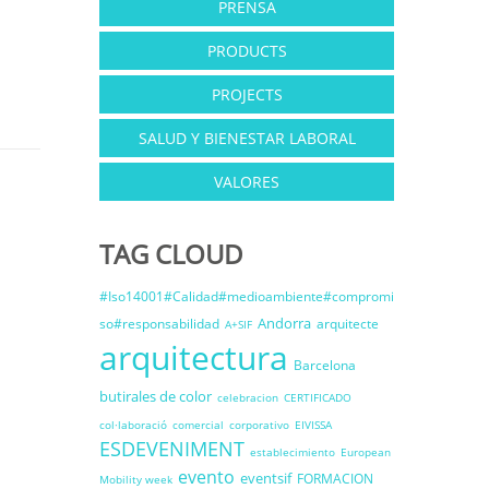
PRENSA
PRODUCTS
PROJECTS
SALUD Y BIENESTAR LABORAL
VALORES
TAG CLOUD
#Iso14001#Calidad#medioambiente#compromi
Andorra
so#responsabilidad
arquitecte
A+SIF
arquitectura
Barcelona
butirales de color
celebracion
CERTIFICADO
col·laboració
comercial
corporativo
EIVISSA
ESDEVENIMENT
establecimiento
European
evento
eventsif
FORMACION
Mobility week