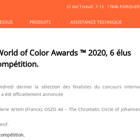
C/ del Treball, 7-13 · 17846 PORQUER
ESSUS
PRODUITS
ASSISTANCE TECHNIQUE
STONESIF
IDSIF
ONSIF
ARTSIF
TSIF/LSIF
SOLARSIF
ACUSTICSIF
VIDRESIF
KSIF
KSIF PLUS/SUPERPLUS
orld of Color Awards ™ 2020, 6 élus
TOTALSIF
ompétition.
di dernier la sélection des finalistes du concours internat
a été officiellement annoncée
lerie Artem (France), OSZO 44 – The Chromatic Circle of Johannes
esif.
compétition.