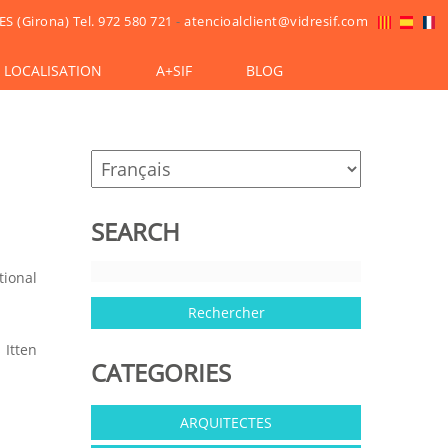
ES (Girona)
Tel. 972 580 721
-
atencioalclient@vidresif.com
LOCALISATION
A+SIF
BLOG
SEARCH
ional
 Itten
CATEGORIES
ARQUITECTES