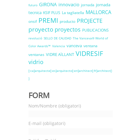
GIRONA
innovacio
jornada
jornada
futuro
MALLORCA
tecnica
KSIF PLUS
La tagliatella
PREMI
PROJECTE
onsif
producto
proyecto
proyectos
PUBLICACIONS
revolució
SELLO DE CALIDAD
The Vanceva® World of
vanceva
ventana
Color Awards™
Valencia
VIDRESIF
VIDRE AÏLLANT
ventanas
vidrio
[:ca]arquitecte[:es]arquitecto[:en]architect[:fr]architect[:
]
FORM
Nom/Nombre (obligatori)
E-mail (obligatori)