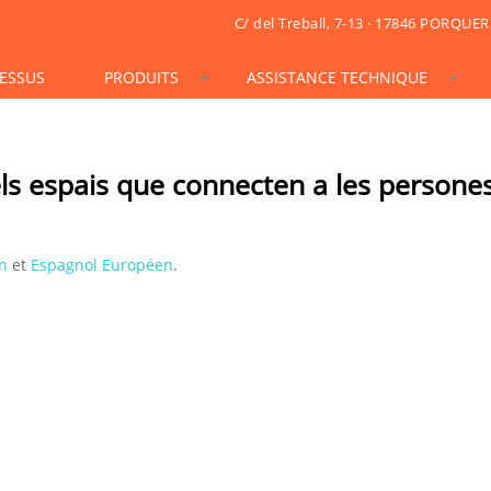
C/ del Treball, 7-13 · 17846 PORQUER
ESSUS
PRODUITS
ASSISTANCE TECHNIQUE
STONESIF
IDSIF
ONSIF
ARTSIF
TSIF/LSIF
SOLARSIF
ACUSTICSIF
VIDRESIF
KSIF
KSIF PLUS/SUPERPLUS
ls espais que connecten a les persones
TOTALSIF
n
et
Espagnol Européen
.