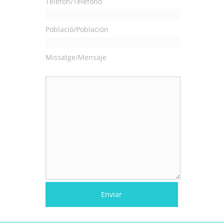
Telèfon/Teléfono
Població/Población
Missatge/Mensaje