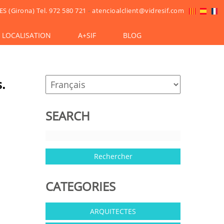
ES (Girona)
Tel. 972 580 721
-
atencioalclient@vidresif.com
LOCALISATION
A+SIF
BLOG
.
SEARCH
CATEGORIES
ARQUITECTES