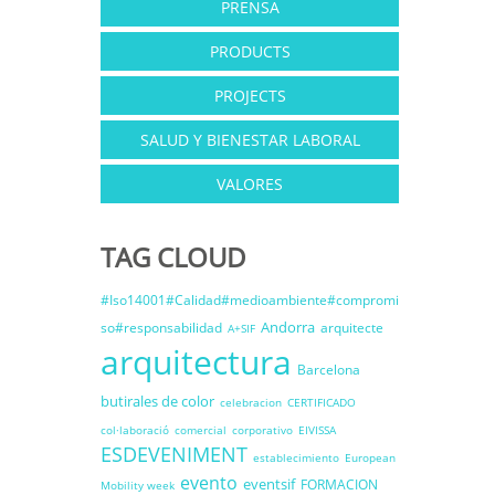
PRENSA
PRODUCTS
PROJECTS
SALUD Y BIENESTAR LABORAL
VALORES
TAG CLOUD
#Iso14001#Calidad#medioambiente#compromi
Andorra
so#responsabilidad
arquitecte
A+SIF
arquitectura
Barcelona
butirales de color
celebracion
CERTIFICADO
col·laboració
comercial
corporativo
EIVISSA
ESDEVENIMENT
establecimiento
European
evento
eventsif
FORMACION
Mobility week