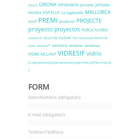
GIRONA
innovacio
jornada
jornada
futuro
MALLORCA
tecnica
KSIF PLUS
La tagliatella
PREMI
PROJECTE
onsif
producto
proyecto
proyectos
PUBLICACIONS
revolució
SELLO DE CALIDAD
The Vanceva® World of
vanceva
ventana
ventanas
Color Awards™
VIDRESIF
vidrio
VIDRE AÏLLANT
[:ca]arquitecte[:es]arquitecto[:en]architect[:fr]architect[:
]
FORM
Nom/Nombre (obligatori)
E-mail (obligatori)
Telèfon/Teléfono