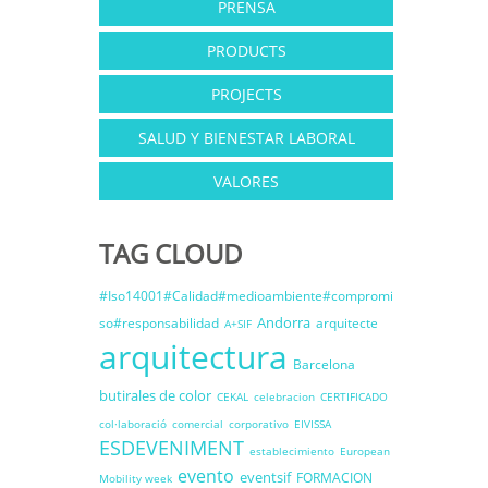
PRENSA
PRODUCTS
PROJECTS
SALUD Y BIENESTAR LABORAL
VALORES
TAG CLOUD
#Iso14001#Calidad#medioambiente#compromi
Andorra
so#responsabilidad
arquitecte
A+SIF
arquitectura
Barcelona
butirales de color
CEKAL
celebracion
CERTIFICADO
col·laboració
comercial
corporativo
EIVISSA
ESDEVENIMENT
establecimiento
European
evento
eventsif
FORMACION
Mobility week