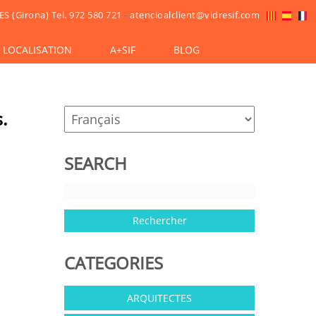
ES (Girona)
Tel. 972 580 721
-
atencioalclient@vidresif.com
LOCALISATION
A+SIF
BLOG
.
SEARCH
CATEGORIES
ARQUITECTES