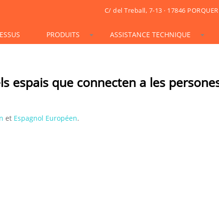
C/ del Treball, 7-13 · 17846 PORQUER
ESSUS
PRODUITS
ASSISTANCE TECHNIQUE
STONESIF
IDSIF
ONSIF
ARTSIF
TSIF/LSIF
SOLARSIF
ACUSTICSIF
VIDRESIF
KSIF
KSIF PLUS/SUPERPLUS
ls espais que connecten a les persones
TOTALSIF
n
et
Espagnol Européen
.