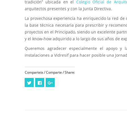
tradición” ubicada en el
Colegio Oficial de Arqu
arquitectos presentes y con la Junta Directiva.
La provechosa experiencia ha enriquecido la red de c
la base técnica necesaria para prescribir y recomend
proyectos en el Principado, siendo un excelente partn
y el know-how adquirido a lo largo de sus años de expe
Queremos agradecer especialmente el apoyo y l
instalaciones a Vidresif para hacer posible una Jorna
Comparteix / Comparte / Share:
Cliquez
Cliquez
Cliquez
pour
pour
pour
partager
partager
partager
sur
sur
sur
Twitter(ouvre
Facebook(ouvre
Google+
dans
dans
(ouvre
une
une
dans
nouvelle
nouvelle
une
fenêtre)
fenêtre)
nouvelle
fenêtre)