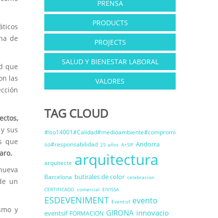
PRENSA
PRODUCTS
áticos
ina de
PROJECTS
SALUD Y BIENESTAR LABORAL
ad que
on las
VALORES
ección
TAG CLOUD
ectos,
 y sus
#Iso14001#Calidad#medioambiente#compromi
os que
Andorra
so#responsabilidad
25 años
A+SIF
aro.
arquitectura
arquitecte
 nueva
butirales de color
Barcelona
celebracion
 de un
CERTIFICADO
comercial
EIVISSA
ESDEVENIMENT
evento
Eventisf
ismo y
GIRONA
innovacio
eventsif
FORMACION