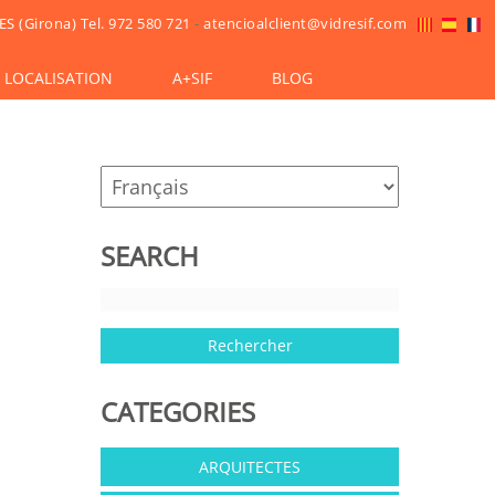
ES (Girona)
Tel. 972 580 721
-
atencioalclient@vidresif.com
LOCALISATION
A+SIF
BLOG
SEARCH
CATEGORIES
ARQUITECTES