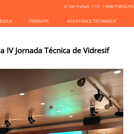
C/ del Treball, 7-13 · 17846 PORQUER
ESSUS
PRODUITS
ASSISTANCE TECHNIQUE
STONESIF
IDSIF
ONSIF
ARTSIF
TSIF/LSIF
SOLARSIF
ACUSTICSIF
VIDRESIF
KSIF
KSIF PLUS/SUPERPLUS
la IV Jornada Técnica de Vidresif
TOTALSIF