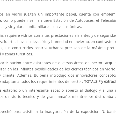
icos en vidrio juegan un importante papel, cuenta con emblem
te, como pueden ser la nueva Estación de Autobuses, el Telecab
tes y singulares unifamiliares con vistas únicas.
ía, requiere vidrios con altas prestaciones aislantes y de segurid
: fuertes lluvias, nieve, frío y humedad en invierno, en contraste c
ás, sus concurridos centros urbanos precisan de la máxima prot
l y zonas turísticas.
articipación entre asistentes de diversas áreas del sector:
arquit
r en las infinitas posibilidades de los cierres técnicos en vidrio
o y cliente. Además, Bulbena introdujo dos innovadores concept
 adaptan a todos los requerimientos del sector:
TOTALSIF y extracl
se estableció un interesante espacio abierto al diálogo y a una
s de vidrio técnico y de gran tamaño, mientras se disfrutaba
rovechó para asistir a la inauguración de la exposición “Urban