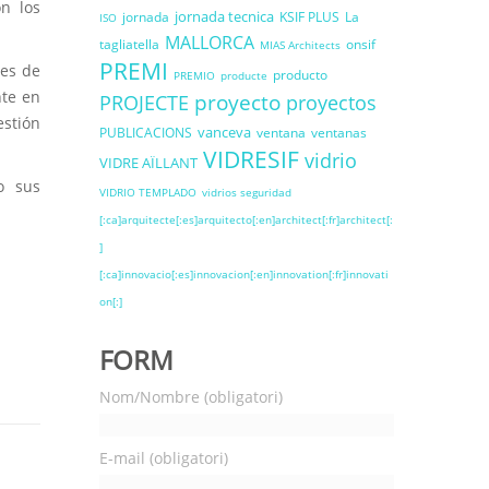
on los
jornada tecnica
jornada
KSIF PLUS
La
ISO
MALLORCA
tagliatella
onsif
MIAS Architects
PREMI
les de
producto
PREMIO
producte
nte en
proyecto
PROJECTE
proyectos
estión
vanceva
PUBLICACIONS
ventana
ventanas
VIDRESIF
vidrio
VIDRE AÏLLANT
o sus
VIDRIO TEMPLADO
vidrios seguridad
[:ca]arquitecte[:es]arquitecto[:en]architect[:fr]architect[:
]
[:ca]innovacio[:es]innovacion[:en]innovation[:fr]innovati
on[:]
FORM
Nom/Nombre (obligatori)
E-mail (obligatori)