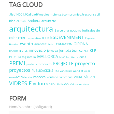
TAG CLOUD
#Iso14001#Calidad#medioambiente#compromiso#responsabil
Andorra
idad
arquitecte
Alicante
arquitectura
butirales de
Barcelona
BOGOTA
ESDEVENIMENT
color
CEKAL
corporativo
DHUB
Especial
evento
GIRONA
eventsif
FORMACION
Hoteles
feria
innovacio
jornada tecnica
jornada
KSIF
HARQUITECTES
KSIF
MALLORCA
PLUS
La tagliatella
onsif
MIAS Architects
PREMI
proyecto
PROJECTE
producto
producte
proyectos
PUBLICACIONS
The Vanceva® World of Color
vanceva
VIDRE AÏLLANT
ventana
ventanas
Awards™
Valencia
VIDRESIF
vidrio
VIDRIO LAMINADO
Vidrios técnicos
FORM
Nom/Nombre (obligatori)