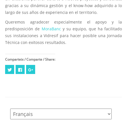
gracias a su dinámica gestión y el know-how adquirido a lo
largo de sus años de experiencia en el territorio.
Queremos agradecer especialmente el apoyo y la
predisposición de
MoraBanc
y su equipo, que ha facilitado
sus instalaciones a Vidresif para hacer posible una Jornada
Técnica con exitosos resultados.
Comparteix / Comparte / Share:
Cliquez
Cliquez
Cliquez
pour
pour
pour
partager
partager
partager
sur
sur
sur
Twitter(ouvre
Facebook(ouvre
Google+
dans
dans
(ouvre
une
une
dans
nouvelle
nouvelle
une
fenêtre)
fenêtre)
nouvelle
fenêtre)