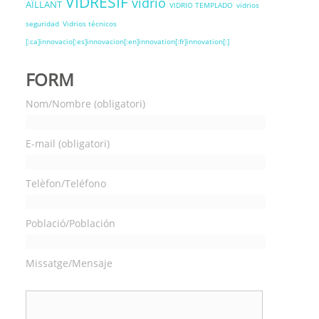
VIDRESIF
vidrio
AÏLLANT
VIDRIO TEMPLADO
vidrios
seguridad
Vidrios técnicos
[:ca]innovacio[:es]innovacion[:en]innovation[:fr]innovation[:]
FORM
Nom/Nombre (obligatori)
E-mail (obligatori)
Telèfon/Teléfono
Població/Población
Missatge/Mensaje