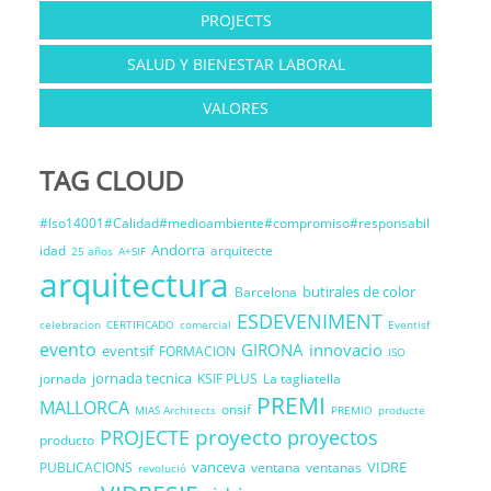
PROJECTS
SALUD Y BIENESTAR LABORAL
VALORES
TAG CLOUD
#Iso14001#Calidad#medioambiente#compromiso#responsabil
Andorra
idad
arquitecte
25 años
A+SIF
arquitectura
butirales de color
Barcelona
ESDEVENIMENT
celebracion
CERTIFICADO
comercial
Eventisf
evento
GIRONA
innovacio
eventsif
FORMACION
ISO
jornada tecnica
jornada
KSIF PLUS
La tagliatella
PREMI
MALLORCA
onsif
MIAS Architects
PREMIO
producte
proyecto
PROJECTE
proyectos
producto
vanceva
VIDRE
PUBLICACIONS
ventana
ventanas
revolució