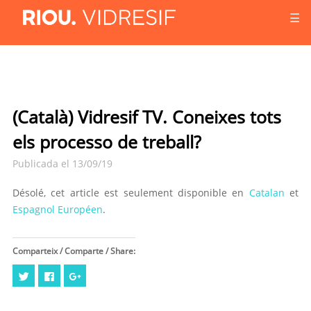
☰
(Català) Vidresif TV. Coneixes tots
els processo de treball?
Publicada el 13/09/19
Désolé, cet article est seulement disponible en
Catalan
et
Espagnol Européen
.
Comparteix / Comparte / Share:
Cliquez
Cliquez
Cliquez
pour
pour
pour
partager
partager
partager
sur
sur
sur
Twitter(ouvre
Facebook(ouvre
Google+