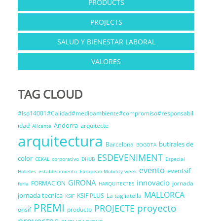
PRODUCTS
PROJECTS
SALUD Y BIENESTAR LABORAL
VALORES
TAG CLOUD
#Iso14001#Calidad#medioambiente#compromiso#responsabil
Andorra
idad
arquitecte
Alicante
arquitectura
butirales de
Barcelona
BOGOTA
ESDEVENIMENT
color
CEKAL
corporativo
DHUB
Especial
evento
eventsif
Hoteles
establecimiento
European Mobility week
GIRONA
innovacio
FORMACION
jornada
feria
HARQUITECTES
MALLORCA
jornada tecnica
KSIF PLUS
La tagliatella
KSIF
PREMI
proyecto
PROJECTE
onsif
producto