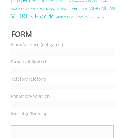
proyectos
PUBLICACIONS
The Vanceva® World of Color
vanceva
VIDRE AÏLLANT
ventana
ventanas
Awards™
Valencia
VIDRESIF
vidrio
VIDRIO LAMINADO
Vidrios técnicos
FORM
Nom/Nombre (obligatori)
E-mail (obligatori)
Telèfon/Teléfono
Població/Población
Missatge/Mensaje