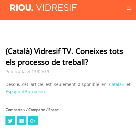
☰
(Català) Vidresif TV. Coneixes tots
els processo de treball?
Publicada el 13/09/19
Désolé, cet article est seulement disponible en
Catalan
et
Espagnol Européen
.
Comparteix / Comparte / Share:
Cliquez
Cliquez
Cliquez
pour
pour
pour
partager
partager
partager
sur
sur
sur
Twitter(ouvre
Facebook(ouvre
Google+