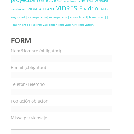
proyectos
vanceva
PUBLICACIONS
ventana
revolució
VIDRESIF
vidrio
VIDRE AÏLLANT
ventanas
vidrios
seguridad
[:ca]arquitecte[:es]arquitecto[:en]architect[:fr]architect[:]
[:ca]innovacio[:es]innovacion[:en]innovation[:fr]innovation[:]
FORM
Nom/Nombre (obligatori)
E-mail (obligatori)
Telèfon/Teléfono
Població/Población
Missatge/Mensaje