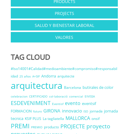
PRODUCTS
PROJECTS
SALUD Y BIENESTAR LABORAL
VALORES
TAG CLOUD
#Iso14001#Calidad#medioambiente#compromiso#responsabil
Andorra
idad
arquitecte
25 años
A+SIF
arquitectura
butirales de color
Barcelona
celebracion
CERTIFICADO
col·laboració
comercial
EIVISSA
ESDEVENIMENT
evento
eventsif
Eventisf
GIRONA
innovacio
jornada
FORMACION
jornada
futuro
ISO
MALLORCA
tecnica
KSIF PLUS
La tagliatella
onsif
PREMI
proyecto
PROJECTE
producto
PREMIO