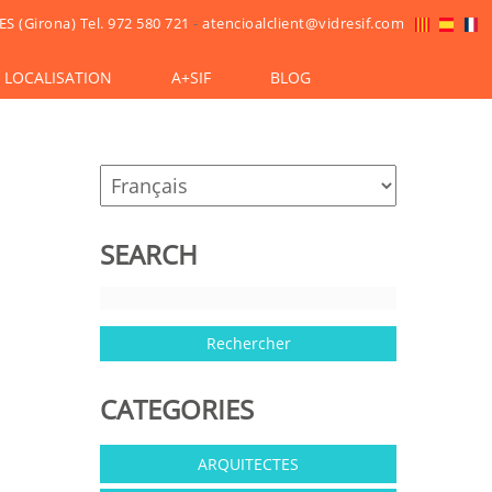
ES (Girona)
Tel. 972 580 721
-
atencioalclient@vidresif.com
LOCALISATION
A+SIF
BLOG
SEARCH
CATEGORIES
ARQUITECTES