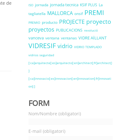
nte de
jornada tecnica
jornada
KSIF PLUS
La
ISO
PREMI
MALLORCA
tagliatella
onsif
proyecto
PROJECTE
producto
PREMIO
proyectos
PUBLICACIONS
revolució
vanceva
VIDRE AÏLLANT
ventana
ventanas
VIDRESIF
vidrio
VIDRIO TEMPLADO
vidrios seguridad
[:ca]arquitecte[:es]arquitecto[:en]architect[:fr]architect[:
]
[:ca]innovacio[:es]innovacion[:en]innovation[:fr]innovati
on[:]
FORM
Nom/Nombre (obligatori)
E-mail (obligatori)