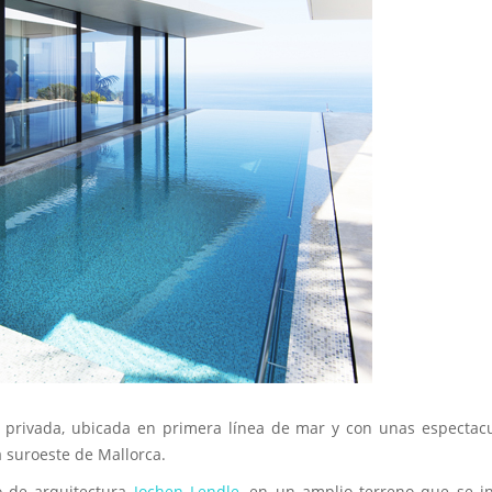
a privada, ubicada en primera línea de mar y con unas espectac
ta suroeste de Mallorca.
o de arquitectura
Jochen Lendle
, en un amplio terreno que se i