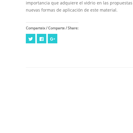
importancia que adquiere el vidrio en las propuestas 
nuevas formas de aplicación de este material.
Comparteix / Comparte / Share:
Cliquez
Cliquez
Cliquez
pour
pour
pour
partager
partager
partager
sur
sur
sur
Twitter(ouvre
Facebook(ouvre
Google+
dans
dans
(ouvre
une
une
dans
nouvelle
nouvelle
une
fenêtre)
fenêtre)
nouvelle
fenêtre)