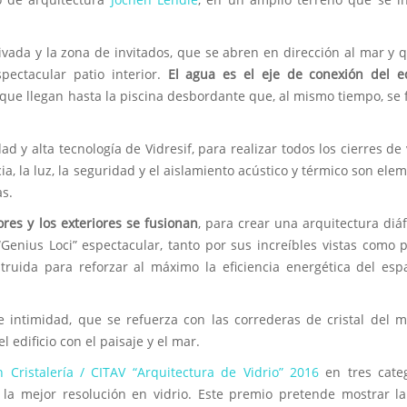
rivada y la zona de invitados, que se abren en dirección al mar y 
pectacular patio interior.
El agua es el eje de conexión del ed
 que llegan hasta la piscina desbordante que, al mismo tiempo, se
ad y alta tecnología de Vidresif, para realizar todos los cierres de 
a, la luz, la seguridad y el aislamiento acústico y térmico son ele
as.
iores y los exteriores se fusionan
, para crear una arquitectura diá
Genius Loci” espectacular, tanto por sus increíbles vistas como 
struida para reforzar al máximo la eficiencia energética del esp
e intimidad, que se refuerza con las correderas de cristal del 
edificio con el paisaje y el mar.
n Cristalería / CITAV “Arquitectura de Vidrio” 2016
en tres categ
y la mejor resolución en vidrio. Este premio pretende mostrar l