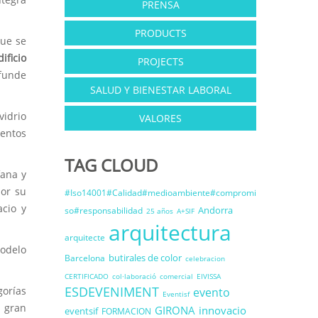
PRENSA
PRODUCTS
que se
ificio
PROJECTS
 funde
SALUD Y BIENESTAR LABORAL
vidrio
VALORES
mentos
TAG CLOUD
fana y
por su
#Iso14001#Calidad#medioambiente#compromi
acio y
Andorra
so#responsabilidad
25 años
A+SIF
arquitectura
arquitecte
modelo
butirales de color
Barcelona
celebracion
CERTIFICADO
col·laboració
comercial
EIVISSA
ESDEVENIMENT
orías
evento
Eventisf
a gran
GIRONA
innovacio
eventsif
FORMACION