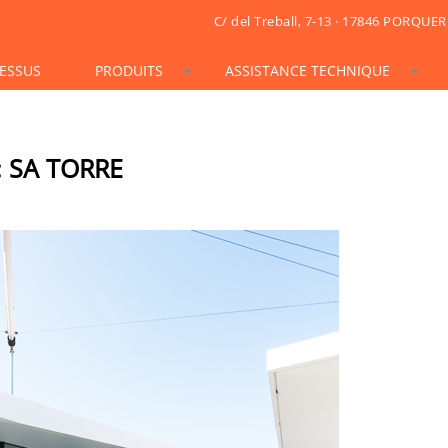
C/ del Treball, 7-13 · 17846 PORQUER
ESSUS
PRODUITS
ASSISTANCE TECHNIQUE
STONESIF
IDSIF
ONSIF
ARTSIF
TSIF/LSIF
SOLARSIF
ACUSTICSIF
VIDRESIF
KSIF
KSIF PLUS/SUPERPLUS
 SA TORRE
TOTALSIF