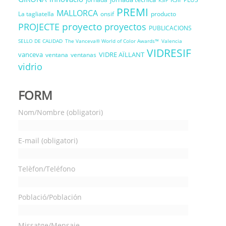
PREMI
MALLORCA
La tagliatella
onsif
producto
proyecto
PROJECTE
proyectos
PUBLICACIONS
SELLO DE CALIDAD
The Vanceva® World of Color Awards™
Valencia
VIDRESIF
vanceva
VIDRE AÏLLANT
ventana
ventanas
vidrio
FORM
Nom/Nombre (obligatori)
E-mail (obligatori)
Telèfon/Teléfono
Població/Población
Missatge/Mensaje