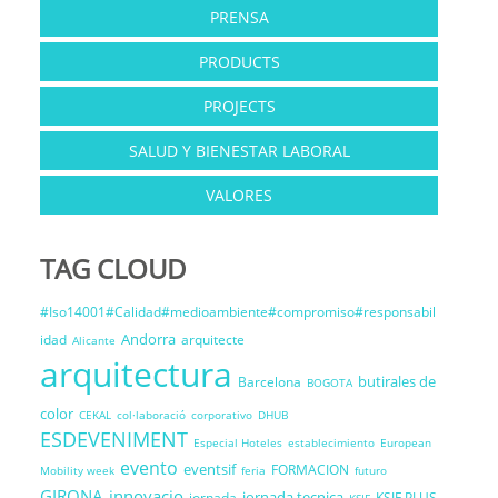
PRENSA
PRODUCTS
PROJECTS
SALUD Y BIENESTAR LABORAL
VALORES
TAG CLOUD
#Iso14001#Calidad#medioambiente#compromiso#responsabil
Andorra
idad
arquitecte
Alicante
arquitectura
butirales de
Barcelona
BOGOTA
color
CEKAL
col·laboració
corporativo
DHUB
ESDEVENIMENT
Especial Hoteles
establecimiento
European
evento
eventsif
FORMACION
Mobility week
feria
futuro
GIRONA
innovacio
jornada tecnica
jornada
KSIF PLUS
KSIF