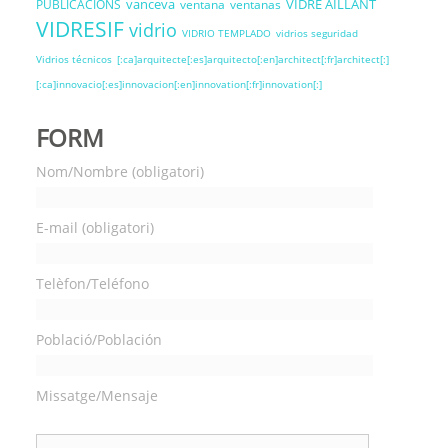
vanceva
VIDRE AÏLLANT
PUBLICACIONS
ventana
ventanas
VIDRESIF
vidrio
VIDRIO TEMPLADO
vidrios seguridad
Vidrios técnicos
[:ca]arquitecte[:es]arquitecto[:en]architect[:fr]architect[:]
[:ca]innovacio[:es]innovacion[:en]innovation[:fr]innovation[:]
FORM
Nom/Nombre (obligatori)
E-mail (obligatori)
Telèfon/Teléfono
Població/Población
Missatge/Mensaje