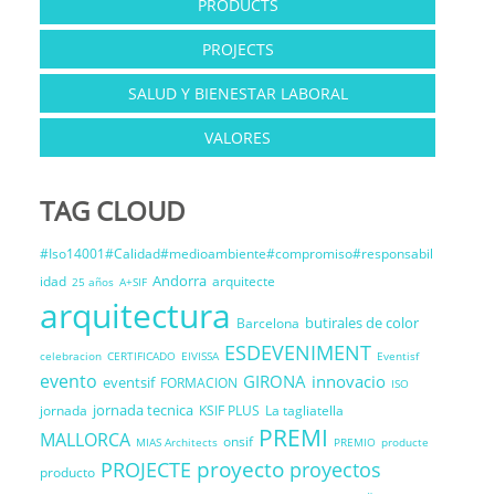
PRODUCTS
PROJECTS
SALUD Y BIENESTAR LABORAL
VALORES
TAG CLOUD
#Iso14001#Calidad#medioambiente#compromiso#responsabil
Andorra
idad
arquitecte
25 años
A+SIF
arquitectura
butirales de color
Barcelona
ESDEVENIMENT
celebracion
CERTIFICADO
EIVISSA
Eventisf
evento
GIRONA
innovacio
eventsif
FORMACION
ISO
jornada tecnica
jornada
KSIF PLUS
La tagliatella
PREMI
MALLORCA
onsif
MIAS Architects
PREMIO
producte
proyecto
PROJECTE
proyectos
producto