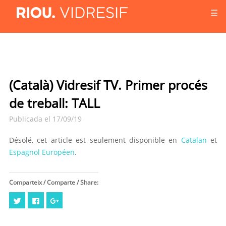
☰
(Català) Vidresif TV. Primer procés
de treball: TALL
Publicada el 17/09/19
Désolé, cet article est seulement disponible en
Catalan
et
Espagnol Européen
.
Comparteix / Comparte / Share:
Cliquez
Cliquez
Cliquez
pour
pour
pour
partager
partager
partager
sur
sur
sur
Twitter(ouvre
Facebook(ouvre
Google+