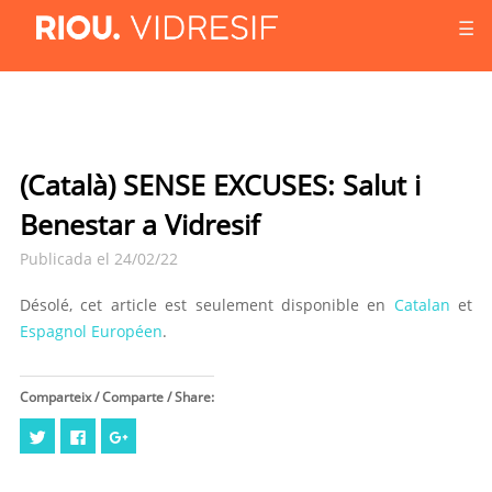
☰
(Català) SENSE EXCUSES: Salut i
Benestar a Vidresif
Publicada el 24/02/22
Désolé, cet article est seulement disponible en
Catalan
et
Espagnol Européen
.
Comparteix / Comparte / Share:
Cliquez
Cliquez
Cliquez
pour
pour
pour
partager
partager
partager
sur
sur
sur
Twitter(ouvre
Facebook(ouvre
Google+