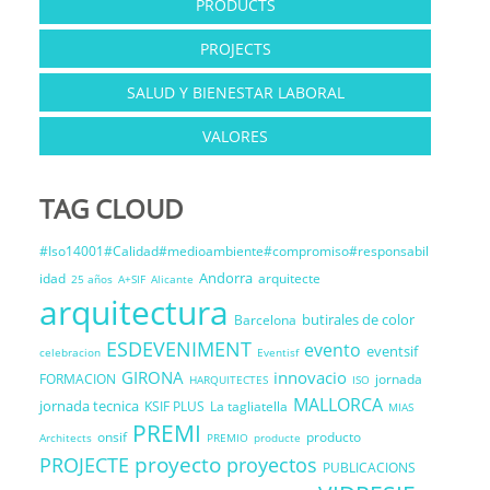
PRODUCTS
PROJECTS
SALUD Y BIENESTAR LABORAL
VALORES
TAG CLOUD
#Iso14001#Calidad#medioambiente#compromiso#responsabil
Andorra
idad
arquitecte
25 años
A+SIF
Alicante
arquitectura
butirales de color
Barcelona
ESDEVENIMENT
evento
eventsif
celebracion
Eventisf
GIRONA
innovacio
FORMACION
jornada
HARQUITECTES
ISO
MALLORCA
jornada tecnica
KSIF PLUS
La tagliatella
MIAS
PREMI
onsif
producto
Architects
PREMIO
producte
proyecto
PROJECTE
proyectos
PUBLICACIONS