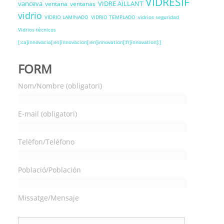
VIDRESIF
vanceva
VIDRE AÏLLANT
ventana
ventanas
vidrio
VIDRIO LAMINADO
VIDRIO TEMPLADO
vidrios seguridad
Vidrios técnicos
[:ca]innovacio[:es]innovacion[:en]innovation[:fr]innovation[:]
FORM
Nom/Nombre (obligatori)
E-mail (obligatori)
Telèfon/Teléfono
Població/Población
Missatge/Mensaje