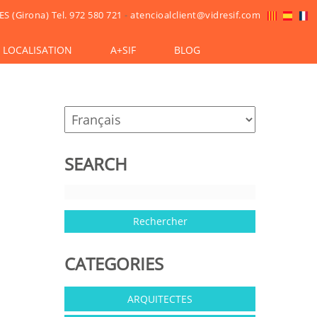
ES (Girona)
Tel. 972 580 721
-
atencioalclient@vidresif.com
LOCALISATION
A+SIF
BLOG
SEARCH
CATEGORIES
ARQUITECTES