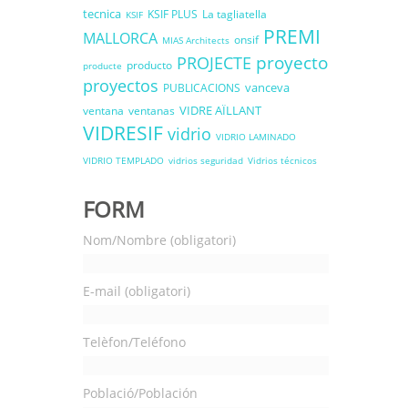
tecnica
KSIF PLUS
La tagliatella
KSIF
PREMI
MALLORCA
onsif
MIAS Architects
proyecto
PROJECTE
producto
producte
proyectos
vanceva
PUBLICACIONS
VIDRE AÏLLANT
ventana
ventanas
VIDRESIF
vidrio
VIDRIO LAMINADO
VIDRIO TEMPLADO
vidrios seguridad
Vidrios técnicos
FORM
Nom/Nombre (obligatori)
E-mail (obligatori)
Telèfon/Teléfono
Població/Población