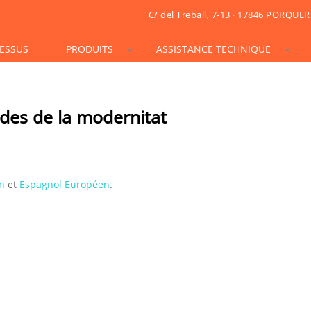
C/ del Treball, 7-13 · 17846 PORQUER
ESSUS
PRODUITS
ASSISTANCE TECHNIQUE
STONESIF
IDSIF
ONSIF
ARTSIF
TSIF/LSIF
SOLARSIF
ACUSTICSIF
VIDRESIF
KSIF
KSIF PLUS/SUPERPLUS
ó des de la modernitat
TOTALSIF
n
et
Espagnol Européen
.