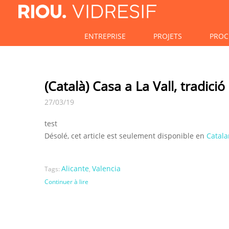
ENTREPRISE
PROJETS
PROC
(Català) Casa a La Vall, tradici
27/03/19
test
Désolé, cet article est seulement disponible en
Catala
Alicante
Valencia
Tags:
,
Continuer à lire