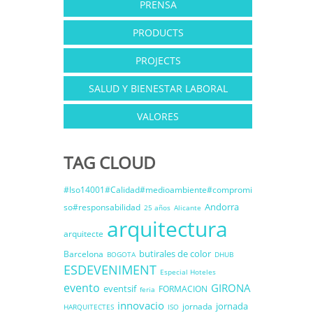
PRENSA
PRODUCTS
PROJECTS
SALUD Y BIENESTAR LABORAL
VALORES
TAG CLOUD
#Iso14001#Calidad#medioambiente#compromi
Andorra
so#responsabilidad
25 años
Alicante
arquitectura
arquitecte
butirales de color
Barcelona
BOGOTA
DHUB
ESDEVENIMENT
Especial Hoteles
evento
GIRONA
eventsif
FORMACION
feria
innovacio
jornada
jornada
HARQUITECTES
ISO