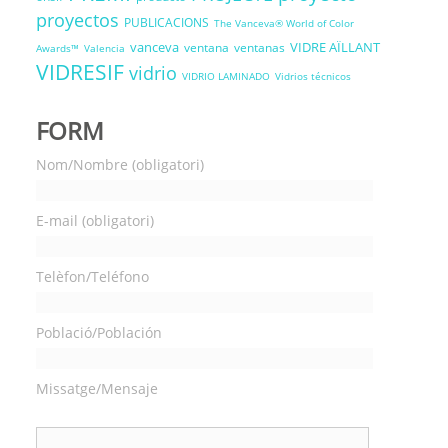
proyectos
PUBLICACIONS
The Vanceva® World of Color
vanceva
VIDRE AÏLLANT
ventana
ventanas
Awards™
Valencia
VIDRESIF
vidrio
VIDRIO LAMINADO
Vidrios técnicos
FORM
Nom/Nombre (obligatori)
E-mail (obligatori)
Telèfon/Teléfono
Població/Población
Missatge/Mensaje