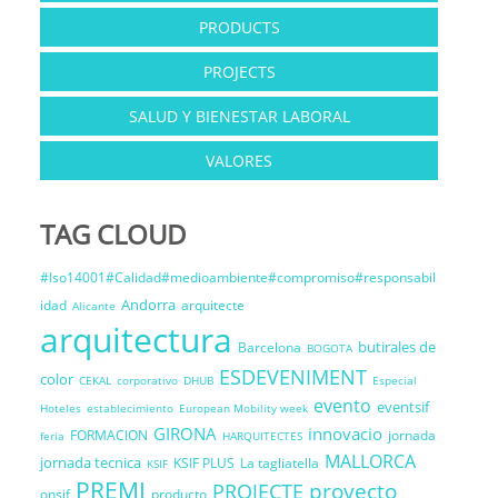
PRODUCTS
PROJECTS
SALUD Y BIENESTAR LABORAL
VALORES
TAG CLOUD
#Iso14001#Calidad#medioambiente#compromiso#responsabil
Andorra
idad
arquitecte
Alicante
arquitectura
butirales de
Barcelona
BOGOTA
ESDEVENIMENT
color
CEKAL
corporativo
DHUB
Especial
evento
eventsif
Hoteles
establecimiento
European Mobility week
GIRONA
innovacio
FORMACION
jornada
feria
HARQUITECTES
MALLORCA
jornada tecnica
KSIF PLUS
La tagliatella
KSIF
PREMI
proyecto
PROJECTE
onsif
producto