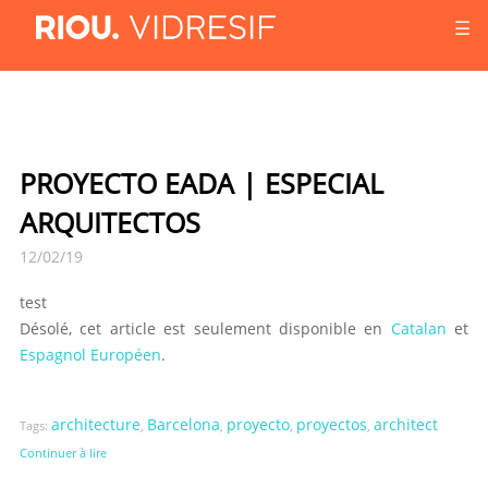
☰
PROYECTO EADA | ESPECIAL
ARQUITECTOS
12/02/19
test
Désolé, cet article est seulement disponible en
Catalan
et
Espagnol Européen
.
architecture
Barcelona
proyecto
proyectos
architect
Tags:
,
,
,
,
Continuer à lire