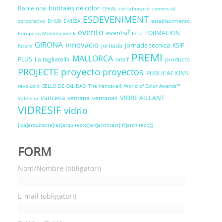
butirales de color
Barcelona
CEKAL
col·laboració
comercial
ESDEVENIMENT
corporativo
DHUB
EIVISSA
establecimiento
evento
eventsif
FORMACION
European Mobility week
feria
GIRONA
innovacio
jornada tecnica
jornada
KSIF
futuro
PREMI
MALLORCA
PLUS
La tagliatella
onsif
producto
proyecto
PROJECTE
proyectos
PUBLICACIONS
revolució
SELLO DE CALIDAD
The Vanceva® World of Color Awards™
vanceva
VIDRE AÏLLANT
ventana
ventanas
Valencia
VIDRESIF
vidrio
[:ca]arquitecte[:es]arquitecto[:en]architect[:fr]architect[:]
FORM
Nom/Nombre (obligatori)
E-mail (obligatori)