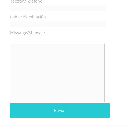
Telèfon/Teléfono
Població/Población
Missatge/Mensaje