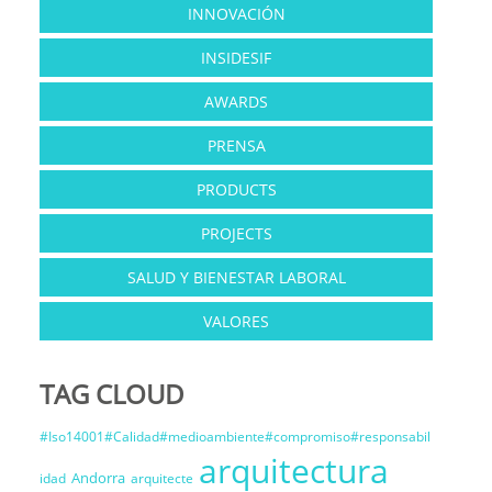
INNOVACIÓN
INSIDESIF
AWARDS
PRENSA
PRODUCTS
PROJECTS
SALUD Y BIENESTAR LABORAL
VALORES
TAG CLOUD
#Iso14001#Calidad#medioambiente#compromiso#responsabil
arquitectura
Andorra
idad
arquitecte