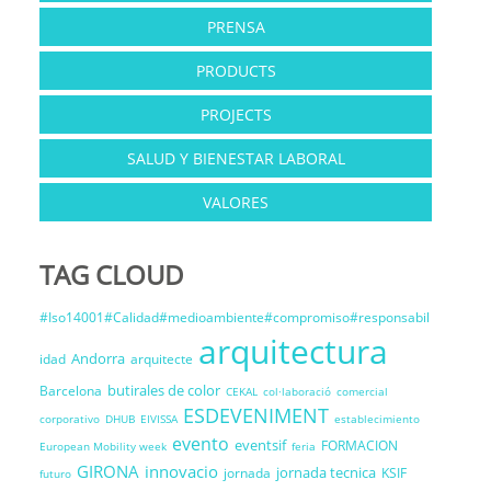
PRENSA
PRODUCTS
PROJECTS
SALUD Y BIENESTAR LABORAL
VALORES
TAG CLOUD
#Iso14001#Calidad#medioambiente#compromiso#responsabil
arquitectura
Andorra
idad
arquitecte
butirales de color
Barcelona
CEKAL
col·laboració
comercial
ESDEVENIMENT
corporativo
DHUB
EIVISSA
establecimiento
evento
eventsif
FORMACION
European Mobility week
feria
GIRONA
innovacio
jornada tecnica
jornada
KSIF
futuro