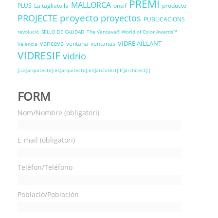
PREMI
MALLORCA
PLUS
La tagliatella
onsif
producto
proyecto
PROJECTE
proyectos
PUBLICACIONS
revolució
SELLO DE CALIDAD
The Vanceva® World of Color Awards™
vanceva
VIDRE AÏLLANT
ventana
ventanas
Valencia
VIDRESIF
vidrio
[:ca]arquitecte[:es]arquitecto[:en]architect[:fr]architect[:]
FORM
Nom/Nombre (obligatori)
E-mail (obligatori)
Telèfon/Teléfono
Població/Población