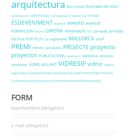
arquitectura
butirales de color
Barcelona
celebracion
CERTIFICADO
col·laboració
comercial
EIVISSA
ESDEVENIMENT
evento
eventsif
Eventisf
GIRONA
innovacio
jornada
FORMACION
jornada
futuro
ISO
MALLORCA
tecnica
KSIF PLUS
La tagliatella
onsif
PREMI
proyecto
PROJECTE
producto
PREMIO
proyectos
vanceva
PUBLICACIONS
ventana
revolució
VIDRESIF
vidrio
VIDRE AÏLLANT
ventanas
vidrios
seguridad
[:ca]arquitecte[:es]arquitecto[:en]architect[:fr]architect[:]
[:ca]innovacio[:es]innovacion[:en]innovation[:fr]innovation[:]
FORM
Nom/Nombre (obligatori)
E-mail (obligatori)