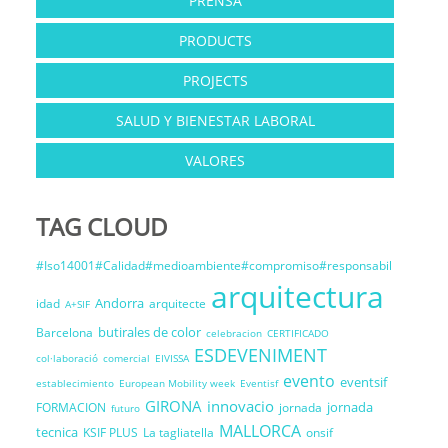
PRENSA
PRODUCTS
PROJECTS
SALUD Y BIENESTAR LABORAL
VALORES
TAG CLOUD
#Iso14001#Calidad#medioambiente#compromiso#responsabil
arquitectura
Andorra
idad
arquitecte
A+SIF
butirales de color
Barcelona
celebracion
CERTIFICADO
ESDEVENIMENT
col·laboració
comercial
EIVISSA
evento
eventsif
establecimiento
European Mobility week
Eventisf
GIRONA
innovacio
jornada
FORMACION
jornada
futuro
MALLORCA
tecnica
KSIF PLUS
La tagliatella
onsif