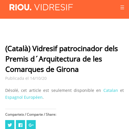
☰
(Català) Vidresif patrocinador dels
Premis d´Arquitectura de les
Comarques de Girona
Publicada el 14/10/20
Désolé, cet article est seulement disponible en
Catalan
et
Espagnol Européen
.
Comparteix / Comparte / Share:
Cliquez
Cliquez
Cliquez
pour
pour
pour