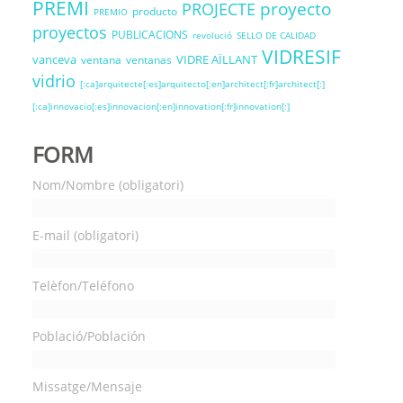
PREMI
proyecto
PROJECTE
producto
PREMIO
proyectos
PUBLICACIONS
revolució
SELLO DE CALIDAD
VIDRESIF
vanceva
VIDRE AÏLLANT
ventana
ventanas
vidrio
[:ca]arquitecte[:es]arquitecto[:en]architect[:fr]architect[:]
[:ca]innovacio[:es]innovacion[:en]innovation[:fr]innovation[:]
FORM
Nom/Nombre (obligatori)
E-mail (obligatori)
Telèfon/Teléfono
Població/Población
Missatge/Mensaje