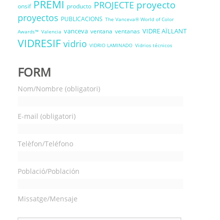
PREMI
proyecto
PROJECTE
onsif
producto
proyectos
PUBLICACIONS
The Vanceva® World of Color
vanceva
VIDRE AÏLLANT
ventana
ventanas
Awards™
Valencia
VIDRESIF
vidrio
VIDRIO LAMINADO
Vidrios técnicos
FORM
Nom/Nombre (obligatori)
E-mail (obligatori)
Telèfon/Teléfono
Població/Población
Missatge/Mensaje