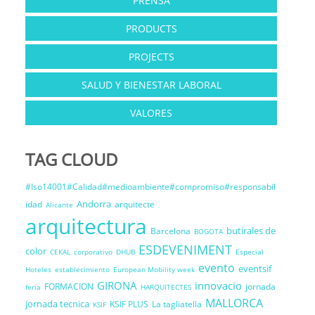
PRENSA
PRODUCTS
PROJECTS
SALUD Y BIENESTAR LABORAL
VALORES
TAG CLOUD
#Iso14001#Calidad#medioambiente#compromiso#responsabil
Andorra
idad
arquitecte
Alicante
arquitectura
butirales de
Barcelona
BOGOTA
ESDEVENIMENT
color
CEKAL
corporativo
DHUB
Especial
evento
eventsif
Hoteles
establecimiento
European Mobility week
GIRONA
innovacio
FORMACION
jornada
feria
HARQUITECTES
MALLORCA
jornada tecnica
KSIF PLUS
La tagliatella
KSIF