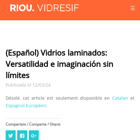
☰
(Español) Vidrios laminados:
Versatilidad e imaginación sin
límites
Publicada el 12/03/24
Désolé, cet article est seulement disponible en
Catalan
et
Espagnol Européen
.
Comparteix / Comparte / Share:
Cliquez
Cliquez
Cliquez
pour
pour
pour