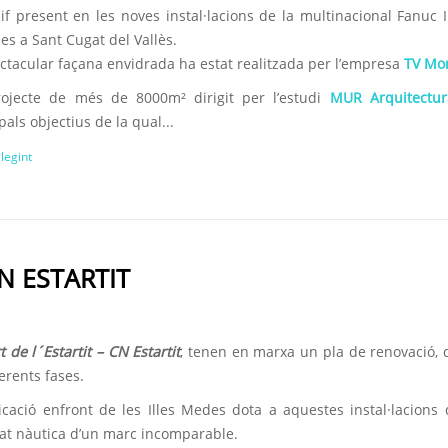
if present en les noves instal·lacions de la multinacional Fanuc I
es a Sant Cugat del Vallès.
ectacular façana envidrada ha estat realitzada per l’empresa
TV Mo
ojecte de més de 8000m² dirigit per l’estudi
MUR Arquitectur
pals objectius de la qual...
llegint
N ESTARTIT
t de
l´Estartit
–
CN
Estartit
, tenen en marxa un pla de renovació, d
erents fases.
icació enfront de les Illes Medes dota a aquestes instal·lacions d
tat nàutica d’un marc incomparable.