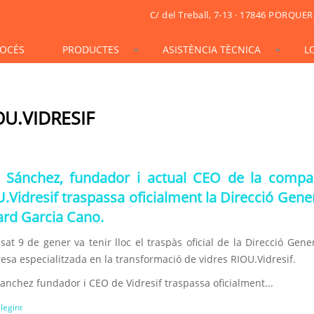
C/ del Treball, 7-13 · 17846 PORQUER
OCÉS
PRODUCTES
ASISTÈNCIA TÈCNICA
L
STONESIF
IDSIF
ONSIF
ARTSIF
TSIF/LSIF
SOLARSIF
ACUSTICSIF
VIDRESIF
KSIF
KSIF PLUS/SUPERPLUS
U.VIDRESIF
TOTALSIF
n Sánchez, fundador i actual CEO de la compa
.Vidresif traspassa oficialment la Direcció Gene
rd Garcia Cano.
sat 9 de gener va tenir lloc el traspàs oficial de la Direcció Gene
esa especialitzada en la transformació de vidres RIOU.Vidresif.
anchez fundador i CEO de Vidresif traspassa oficialment...
llegint