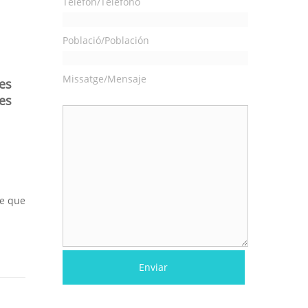
Telèfon/Teléfono
Població/Población
Missatge/Mensaje
es
es
se que