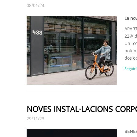
08/01/24
La nov
APART
22@ d
Un co
potenc
dos ob
Seguir 
NOVES INSTAL·LACIONS CORP
29/11/23
BENES