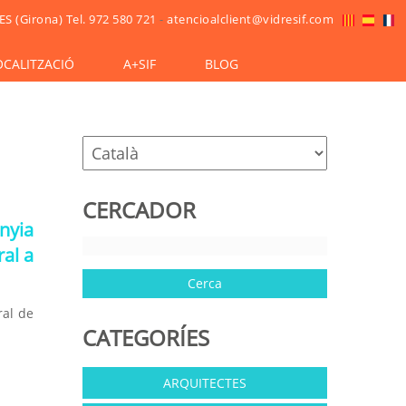
ES (Girona)
Tel. 972 580 721
-
atencioalclient@vidresif.com
OCALITZACIÓ
A+SIF
BLOG
CERCADOR
nyia
ral a
ral de
CATEGORÍES
ARQUITECTES