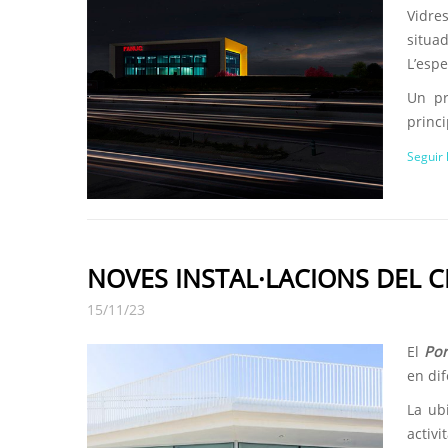
Vidres
situad
L’esp
Un pr
princi
Seguir 
NOVES INSTAL·LACIONS DEL C
15/11/23
El
Por
en dif
La ub
activi