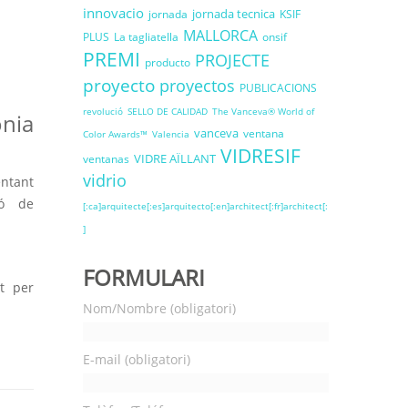
innovacio
jornada tecnica
jornada
KSIF
MALLORCA
PLUS
La tagliatella
onsif
PREMI
PROJECTE
producto
proyecto
proyectos
PUBLICACIONS
revolució
SELLO DE CALIDAD
The Vanceva® World of
onia
vanceva
ventana
Color Awards™
Valencia
VIDRESIF
VIDRE AÏLLANT
ventanas
vidrio
ntant
ió de
[:ca]arquitecte[:es]arquitecto[:en]architect[:fr]architect[:
]
FORMULARI
t per
Nom/Nombre (obligatori)
E-mail (obligatori)