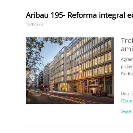
Aribau 195- Reforma integral ed
16/04/24
Tre
amb
Agra
proje
l’indu
Una r
l’Estud
Seguir 