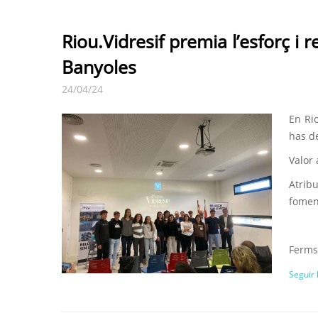
Riou.Vidresif premia l’esforç i 
Banyoles
24/04/24
En Ri
has de
Valor 
Atrib
fomen
Ferms 
Seguir 