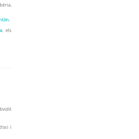
bèria,
ntón.
a
, els
ividit
’oci i