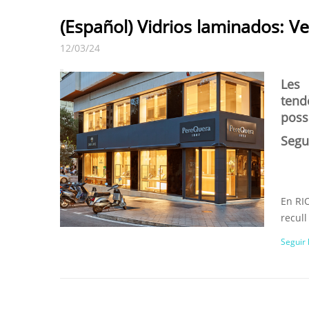
(Español) Vidrios laminados: Ve
12/03/24
Les 
tend
possi
Segur
En RIO
recull
Seguir 