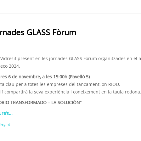
 jornades GLASS Fòrum
 Vidresif present en les jornades GLASS Fòrum organitzades en el 
teco 2024.
es 6 de novembre, a les 15:00h.(Pavelló 5)
ita clau per a totes les empreses del tancament, on RIOU.
if compartirà la seva experiència i coneixement en la taula rodona
IDRIO TRANSFORMADO – LA SOLUCIÓN”
re’s...
llegint