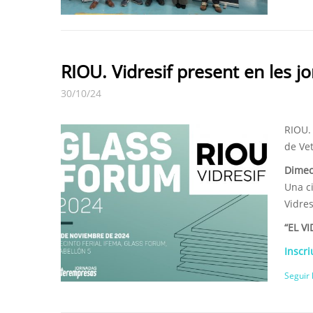
RIOU. Vidresif present en les
30/10/24
RIOU.
de Ve
Dimecr
Una c
Vidres
“EL V
Inscriu
Seguir 