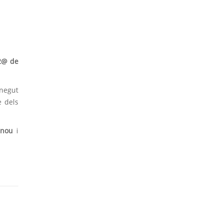
22@ de
egut
 dels
enou
i