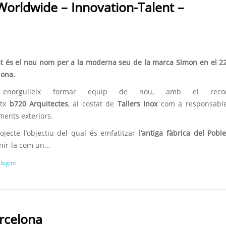
Worldwide – Innovation-Talent –
t és el nou nom per a la moderna seu de la marca Simon en el 
lona.
enorgulleix formar equip de nou, amb el recon
atx
b720 Arquitectes
, al costat de
Tallers Inox
com a responsable
ments exteriors.
ojecte l’objectiu del qual és emfatitzar
l’antiga fàbrica del Pobl
nir-la com un...
llegint
rcelona