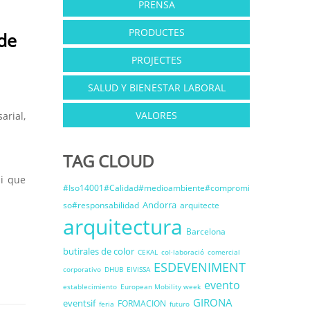
PRENSA
PRODUCTES
 de
PROJECTES
SALUD Y BIENESTAR LABORAL
VALORES
arial,
TAG CLOUD
 i que
#Iso14001#Calidad#medioambiente#compromi
Andorra
so#responsabilidad
arquitecte
arquitectura
Barcelona
butirales de color
CEKAL
col·laboració
comercial
ESDEVENIMENT
corporativo
DHUB
EIVISSA
evento
establecimiento
European Mobility week
GIRONA
eventsif
FORMACION
feria
futuro