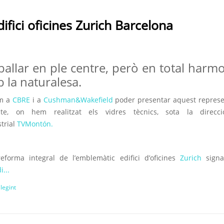
ifici oficines Zurich Barcelona
ballar en ple centre, però en total harm
 la naturalesa.
ïm a
CBRE
i a
Cushman&Wakefield
poder presentar aquest represe
cte, on hem realitzat els vidres tècnics, sota la direcc
strial
TVMontón.
eforma integral de l’emblemàtic edifici d’oficines
Zurich
signa
i...
llegint