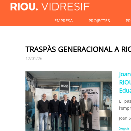
EMPRESA
PROJECTES
PR
TRASPÀS GENERACIONAL A RIO
12/01/26
Joa
RIOU
Edua
El pas
l’empr
Joan S
Seguir 