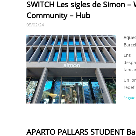
SWITCH Les sigles de Simon – 
Community – Hub
05/02/24
Aques
Barce
Ens 
desp
tanca
Un pr
redefi
Seguir 
APARTO PALLARS STUDENT Ba