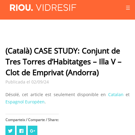
☰
(Català) CASE STUDY: Conjunt de
Tres Torres d’Habitatges – Illa V –
Clot de Emprivat (Andorra)
Publicada el 02/09/24
Désolé, cet article est seulement disponible en
Catalan
et
Espagnol Européen
.
Comparteix / Comparte / Share:
Cliquez
Cliquez
Cliquez
pour
pour
pour