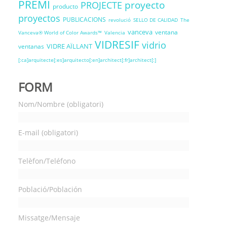
PREMI
proyecto
PROJECTE
producto
proyectos
PUBLICACIONS
revolució
SELLO DE CALIDAD
The
vanceva
ventana
Vanceva® World of Color Awards™
Valencia
VIDRESIF
vidrio
VIDRE AÏLLANT
ventanas
[:ca]arquitecte[:es]arquitecto[:en]architect[:fr]architect[:]
FORM
Nom/Nombre (obligatori)
E-mail (obligatori)
Telèfon/Teléfono
Població/Población
Missatge/Mensaje