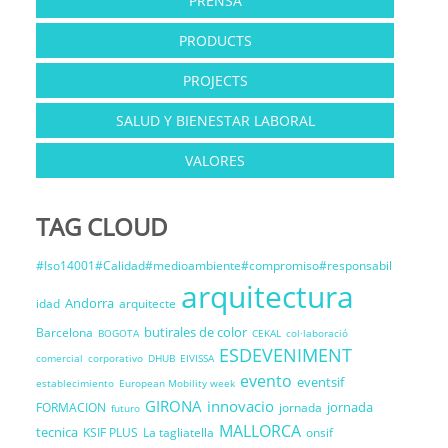
PRENSA
PRODUCTS
PROJECTS
SALUD Y BIENESTAR LABORAL
VALORES
TAG CLOUD
#Iso14001#Calidad#medioambiente#compromiso#responsabil
arquitectura
Andorra
idad
arquitecte
butirales de color
Barcelona
BOGOTA
CEKAL
col·laboració
ESDEVENIMENT
comercial
corporativo
DHUB
EIVISSA
evento
eventsif
establecimiento
European Mobility week
GIRONA
innovacio
jornada
FORMACION
jornada
futuro
MALLORCA
tecnica
KSIF PLUS
La tagliatella
onsif