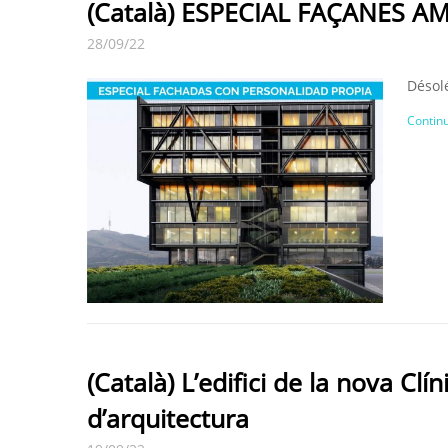
(Català) ESPECIAL FAÇANES 
28/09/22
Désolé
Continu
(Català) L’edifici de la nova Clí
d’arquitectura