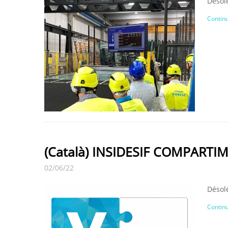
Désolé
Continu
(Català) INSIDESIF COMPARTI
02/06/22
Désolé
Continu