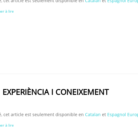
, cet article est seulement disponible en
Catalan
et
Espagnol Euro
er à lire
M EXPERIÈNCIA I CONEIXEMENT
, cet article est seulement disponible en
Catalan
et
Espagnol Euro
er à lire