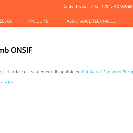
C/ del Treball, 7-13 · 17846 PORQUER
ESSUS
PRODUITS
ASSISTANCE TECHNIQUE
STONESIF
IDSIF
ONSIF
ARTSIF
TSIF/LSIF
SOLARSIF
ACUSTICSIF
VIDRESIF
KSIF
KSIF PLUS/SUPERPLUS
 amb ONSIF
TOTALSIF
, cet article est seulement disponible en
Catalan
et
Espagnol Euro
er à lire