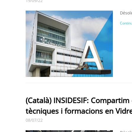
19/09/22
Désolé
Continu
(Català) INSIDESIF: Compartim
tècniques i formacions en Vidre
08/07/22