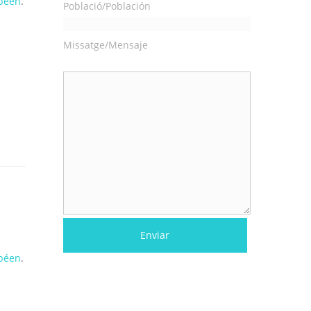
péen
.
Població/Población
Missatge/Mensaje
péen
.