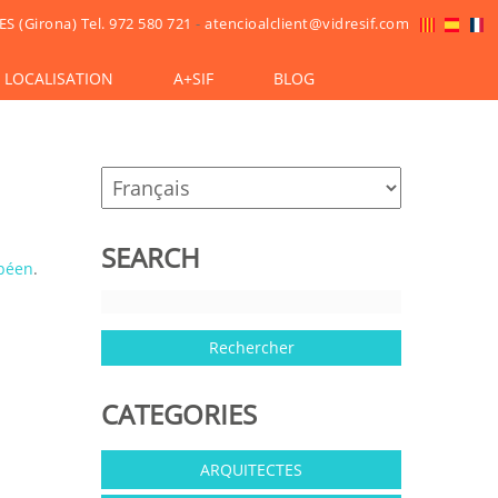
ES (Girona)
Tel. 972 580 721
-
atencioalclient@vidresif.com
LOCALISATION
A+SIF
BLOG
SEARCH
péen
.
CATEGORIES
ARQUITECTES