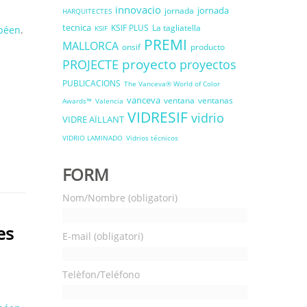
innovacio
jornada
jornada
HARQUITECTES
tecnica
KSIF PLUS
La tagliatella
péen
.
KSIF
PREMI
MALLORCA
onsif
producto
proyecto
PROJECTE
proyectos
PUBLICACIONS
The Vanceva® World of Color
vanceva
ventana
ventanas
Awards™
Valencia
VIDRESIF
vidrio
VIDRE AÏLLANT
VIDRIO LAMINADO
Vidrios técnicos
FORM
Nom/Nombre (obligatori)
es
E-mail (obligatori)
Telèfon/Teléfono