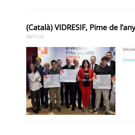
(Català) VIDRESIF, Pime de l’an
08/11/22
Désolé
Continu