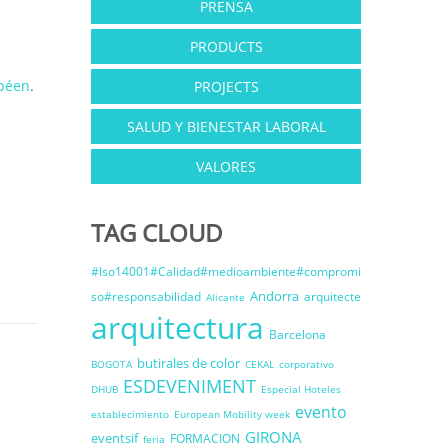
PRENSA
PRODUCTS
péen
.
PROJECTS
SALUD Y BIENESTAR LABORAL
VALORES
TAG CLOUD
#Iso14001#Calidad#medioambiente#compromi
Andorra
so#responsabilidad
arquitecte
Alicante
arquitectura
Barcelona
butirales de color
BOGOTA
CEKAL
corporativo
ESDEVENIMENT
DHUB
Especial Hoteles
evento
establecimiento
European Mobility week
GIRONA
eventsif
FORMACION
feria