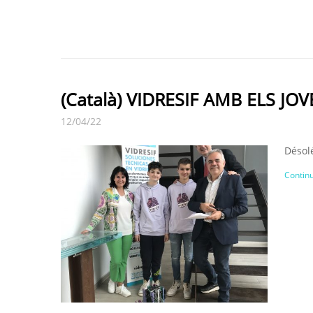
(Català) VIDRESIF AMB ELS JO
12/04/22
Désolé
Continu