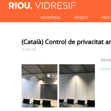
ENTREPRISE
PROJETS
PROC
(Català) Control de privacitat
01/05/24
Désolé
Continu