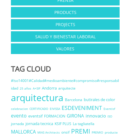
PRENSA
PRODUCTS
PROJECTS
SALUD Y BIENESTAR LABORAL
VALORES
TAG CLOUD
#Iso14001#Calidad#medioambiente#compromiso#responsabil
Andorra
idad
arquitecte
25 años
A+SIF
arquitectura
butirales de color
Barcelona
ESDEVENIMENT
celebracion
CERTIFICADO
EIVISSA
Eventisf
evento
GIRONA
innovacio
eventsif
FORMACION
ISO
jornada tecnica
jornada
KSIF PLUS
La tagliatella
PREMI
MALLORCA
onsif
MIAS Architects
PREMIO
producte