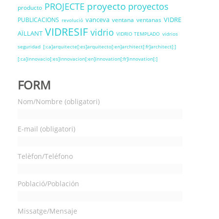
proyecto
PROJECTE
proyectos
producto
vanceva
VIDRE
PUBLICACIONS
ventana
ventanas
revolució
VIDRESIF
vidrio
AÏLLANT
VIDRIO TEMPLADO
vidrios
seguridad
[:ca]arquitecte[:es]arquitecto[:en]architect[:fr]architect[:]
[:ca]innovacio[:es]innovacion[:en]innovation[:fr]innovation[:]
FORM
Nom/Nombre (obligatori)
E-mail (obligatori)
Telèfon/Teléfono
Població/Población
Missatge/Mensaje