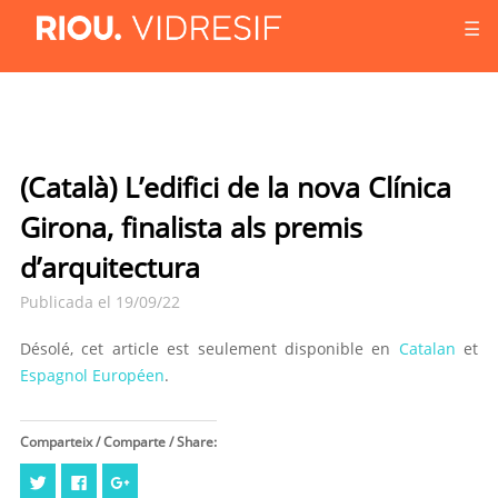
☰
(Català) L’edifici de la nova Clínica
Girona, finalista als premis
d’arquitectura
Publicada el 19/09/22
Désolé, cet article est seulement disponible en
Catalan
et
Espagnol Européen
.
Comparteix / Comparte / Share:
Cliquez
Cliquez
Cliquez
pour
pour
pour