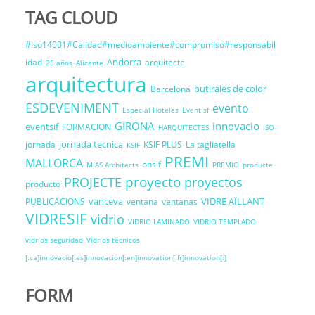
TAG CLOUD
#Iso14001#Calidad#medioambiente#compromiso#responsabil
Andorra
idad
arquitecte
25 años
Alicante
arquitectura
butirales de color
Barcelona
ESDEVENIMENT
evento
Especial Hoteles
Eventisf
GIRONA
innovacio
eventsif
FORMACION
HARQUITECTES
ISO
jornada tecnica
jornada
KSIF PLUS
La tagliatella
KSIF
PREMI
MALLORCA
onsif
MIAS Architects
PREMIO
producte
proyecto
PROJECTE
proyectos
producto
vanceva
VIDRE AÏLLANT
PUBLICACIONS
ventana
ventanas
VIDRESIF
vidrio
VIDRIO LAMINADO
VIDRIO TEMPLADO
vidrios seguridad
Vidrios técnicos
[:ca]innovacio[:es]innovacion[:en]innovation[:fr]innovation[:]
FORM