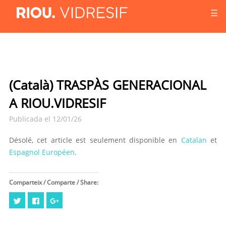
☰
(Català) TRASPÀS GENERACIONAL
A RIOU.VIDRESIF
Publicada el 12/01/26
Désolé, cet article est seulement disponible en
Catalan
et
Espagnol Européen
.
Comparteix / Comparte / Share:
Cliquez
Cliquez
Cliquez
pour
pour
pour
partager
partager
partager
sur
sur
sur
Twitter(ouvre
Facebook(ouvre
Google+