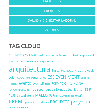
PRODUCTS
PROJECTS
SALUD Y BIENESTAR LABORAL
VALORES
TAG CLOUD
#Iso14001#Calidad#medioambiente#compromiso#responsabil
Andorra
idad
arquitecte
Alicante
arquitectura
butirales de
Barcelona
BOGOTA
ESDEVENIMENT
color
CEKAL
corporativo
DHUB
Especial
evento
GIRONA
eventsif
FORMACION
Hoteles
feria
innovacio
jornada tecnica
jornada
KSIF
HARQUITECTES
KSIF
MALLORCA
PLUS
La tagliatella
onsif
MIAS Architects
PREMI
proyecto
PROJECTE
producto
producte