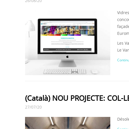
26/08/20
Vidre
conco
façad
Eurom
Les V
Le Va
Continu
(Català) NOU PROJECTE: COL-
27/07/20
Désolé