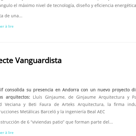
ngulo el máximo nivel de tecnología, diseño y eficiencia energética
ta de una...
er à lire
ecte Vanguardista
sif consolida su presencia en Andorra con un nuevo proyecto di
os arquitectos:
Lluís Ginjaume, de Ginjaume Arquitectura y Pai
d Veciana y Beti Faura de Arteks Arquitectura, la firma indus
ucciones Metálicas Barceló y la ingeniería Beal AEC
strucción de 6 “viviendas patio” que forman parte del...
er à lire