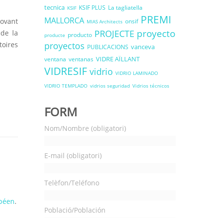
tecnica
KSIF PLUS
La tagliatella
KSIF
PREMI
MALLORCA
novant
onsif
MIAS Architects
proyecto
PROJECTE
de la
producto
producte
oires
proyectos
vanceva
PUBLICACIONS
VIDRE AÏLLANT
ventana
ventanas
VIDRESIF
vidrio
VIDRIO LAMINADO
VIDRIO TEMPLADO
vidrios seguridad
Vidrios técnicos
FORM
Nom/Nombre (obligatori)
E-mail (obligatori)
Telèfon/Teléfono
péen
.
Població/Población