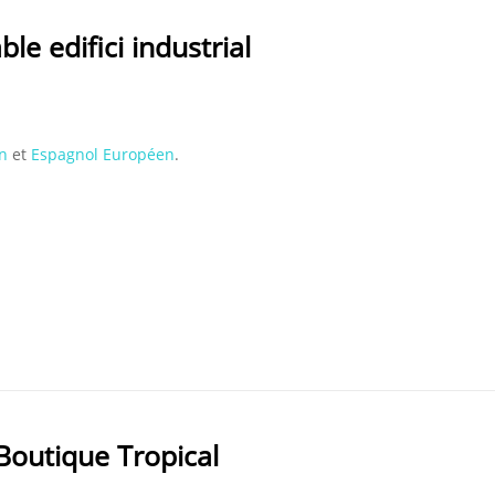
le edifici industrial
n
et
Espagnol Européen
.
Boutique Tropical