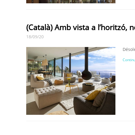
(Català) Amb vista a l’horitzó, 
18/09/20
Désolé
Continu