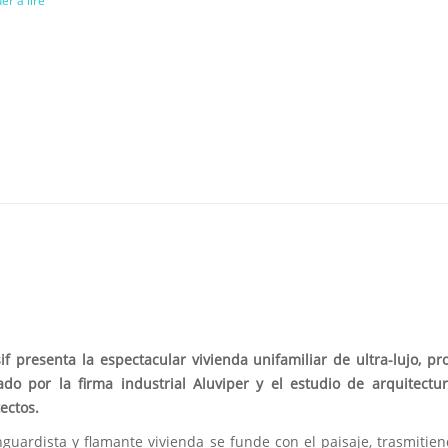
er à lire
if presenta la espectacular vivienda unifamiliar de ultra-lujo, pr
zado por la firma industrial Aluviper y el estudio de arquitectu
ectos.
nguardista y flamante vivienda se funde con el paisaje, trasmitie