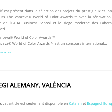
sif est présent dans la sélection des projets du prestigieux et in
urs The Vanceva® World of Color Awards ™ avec la rénovation 
e de l’EADA Business School et le siège moderne des Laborat
ed.
anceva® World of Color Awards ™
nceva® World of Color Awards ™ est un concours international...
er à lire
LEGI ALEMANY, VALÈNCIA
, cet article est seulement disponible en
Catalan
et
Espagnol Euro