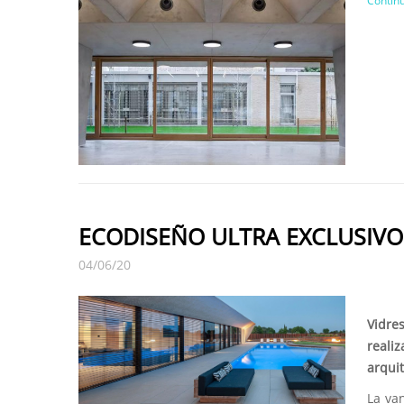
Continu
ECODISEÑO ULTRA EXCLUSIVO
04/06/20
Vidres
reali
arquit
La va