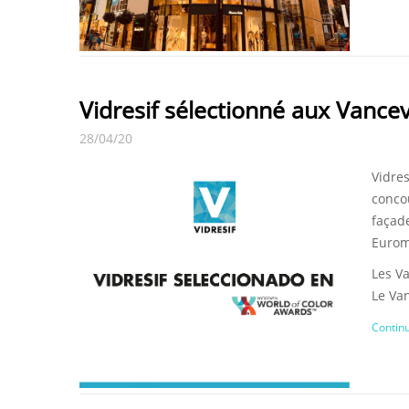
Vidresif sélectionné aux Vance
28/04/20
Vidre
conco
façad
Eurom
Les V
Le Va
Continu