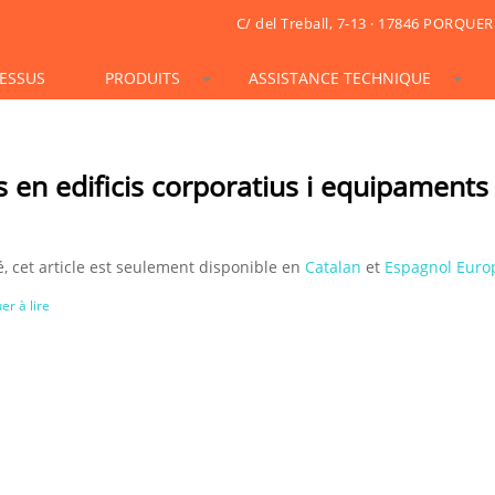
C/ del Treball, 7-13 · 17846 PORQUER
ESSUS
PRODUITS
ASSISTANCE TECHNIQUE
STONESIF
IDSIF
ONSIF
ARTSIF
TSIF/LSIF
SOLARSIF
ACUSTICSIF
VIDRESIF
KSIF
KSIF PLUS/SUPERPLUS
es en edificis corporatius i equipaments
TOTALSIF
, cet article est seulement disponible en
Catalan
et
Espagnol Euro
er à lire