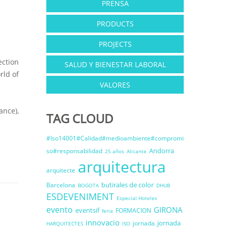
PRENSA
PRODUCTS
PROJECTS
ction
SALUD Y BIENESTAR LABORAL
rld of
VALORES
ance),
TAG CLOUD
#Iso14001#Calidad#medioambiente#compromi
Andorra
so#responsabilidad
25 años
Alicante
arquitectura
arquitecte
butirales de color
Barcelona
BOGOTA
DHUB
ESDEVENIMENT
Especial Hoteles
evento
GIRONA
eventsif
FORMACION
feria
innovacio
jornada
jornada
HARQUITECTES
ISO