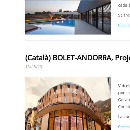
cada á
Se tra
Continu
(Català) BOLET-ANDORRA, Proj
13/05/20
Vidre
por l
Gerar
Constr
La con
Continu