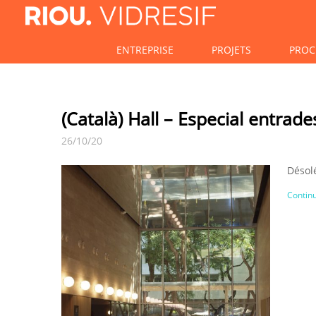
ENTREPRISE
PROJETS
PROC
(Català) Hall – Especial entrad
26/10/20
Désolé
Continu