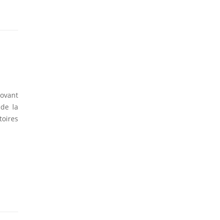
novant
de la
oires