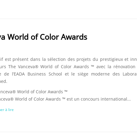
va World of Color Awards
sif est présent dans la sélection des projets du prestigieux et in
urs The Vanceva® World of Color Awards ™ avec la rénovation 
e de l’EADA Business School et le siège moderne des Laborat
ed.
anceva® World of Color Awards ™
nceva® World of Color Awards ™ est un concours international...
er à lire