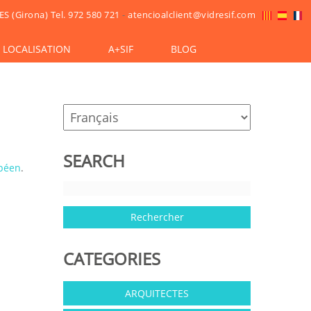
ES (Girona)
Tel. 972 580 721
-
atencioalclient@vidresif.com
LOCALISATION
A+SIF
BLOG
SEARCH
péen
.
CATEGORIES
ARQUITECTES