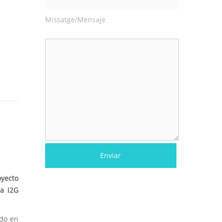
Missatge/Mensaje
oyecto
ra i2G
ndo en