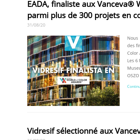
EADA, finaliste aux Vanceva® W
parmi plus de 300 projets en c
31/08/20
Nous 
des f
Color
Les 6 
Museu
OSZO 4
Continu
Vidresif sélectionné aux Vance