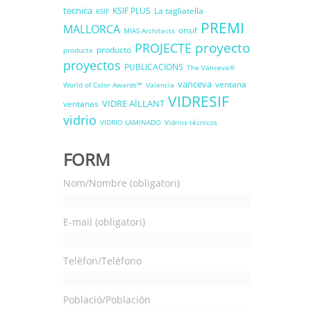
tecnica
KSIF PLUS
La tagliatella
KSIF
PREMI
MALLORCA
onsif
MIAS Architects
proyecto
PROJECTE
producto
producte
proyectos
PUBLICACIONS
The Vanceva®
vanceva
ventana
World of Color Awards™
Valencia
VIDRESIF
VIDRE AÏLLANT
ventanas
vidrio
VIDRIO LAMINADO
Vidrios técnicos
FORM
Nom/Nombre (obligatori)
E-mail (obligatori)
Telèfon/Teléfono
Població/Población