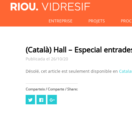
ENTREPRISE
PROJETS
PROC
(Català) Hall – Especial entrad
Publicada el 26/10/20
Désolé, cet article est seulement disponible en
Catala
Comparteix / Comparte / Share:
Cliquez
Cliquez
Cliquez
pour
pour
pour
partager
partager
partager
sur
sur
sur
Twitter(ouvre
Facebook(ouvre
Google+
dans
dans
(ouvre
une
une
dans
nouvelle
nouvelle
une
fenêtre)
fenêtre)
nouvelle
fenêtre)