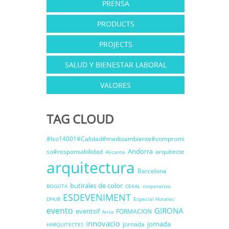
PRENSA
PRODUCTS
PROJECTS
SALUD Y BIENESTAR LABORAL
VALORES
TAG CLOUD
#Iso14001#Calidad#medioambiente#compromi
Andorra
so#responsabilidad
arquitecte
Alicante
arquitectura
Barcelona
butirales de color
BOGOTA
CEKAL
corporativo
ESDEVENIMENT
DHUB
Especial Hoteles
evento
GIRONA
eventsif
FORMACION
feria
innovacio
jornada
jornada
HARQUITECTES