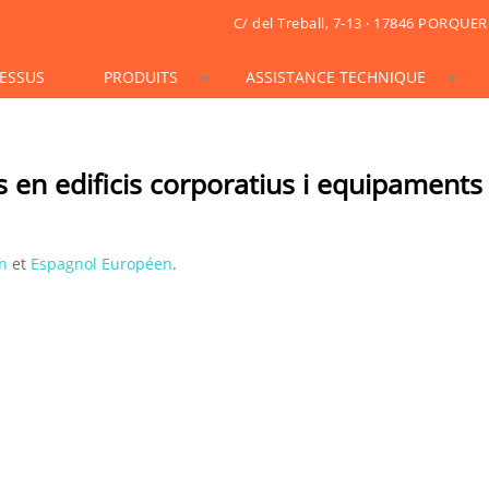
C/ del Treball, 7-13 · 17846 PORQUER
ESSUS
PRODUITS
ASSISTANCE TECHNIQUE
STONESIF
IDSIF
ONSIF
ARTSIF
TSIF/LSIF
SOLARSIF
ACUSTICSIF
VIDRESIF
KSIF
KSIF PLUS/SUPERPLUS
es en edificis corporatius i equipaments
TOTALSIF
n
et
Espagnol Européen
.