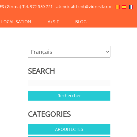
ES (Girona)
Tel. 972 580 721
-
atencioalclient@vidresif.com
LOCALISATION
A+SIF
BLOG
SEARCH
CATEGORIES
ARQUITECTES