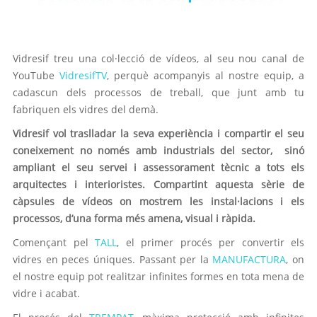
Vidresif treu una col·lecció de vídeos, al seu nou canal de
YouTube
VidresifTV
, perquè acompanyis al nostre equip, a
cadascun dels processos de treball, que junt amb tu
fabriquen els vidres del demà.
Vidresif vol traslladar la seva experiència i compartir el seu
coneixement no només amb industrials del sector, sinó
ampliant el seu servei i assessorament tècnic a tots els
arquitectes i interioristes. Compartint aquesta sèrie de
càpsules de vídeos on mostrem les instal·lacions i els
processos, d’una forma més amena, visual i ràpida.
Començant pel
TALL
, el primer procés per convertir els
vidres en peces úniques. Passant per la
MANUFACTURA
, on
el nostre equip pot realitzar infinites formes en tota mena de
vidre i acabat.