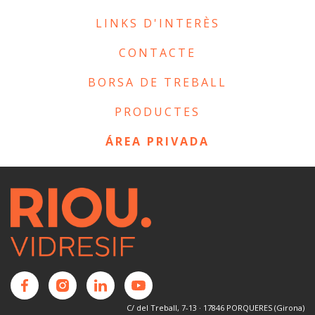
LINKS D'INTERÈS
CONTACTE
BORSA DE TREBALL
PRODUCTES
ÁREA PRIVADA
C/ del Treball, 7-13 · 17846 PORQUERES (Girona)