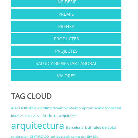
INSIDESIF
PREMIS
PRENSA
PRODUCTES
PROJECTES
SALUD Y BIENESTAR LABORAL
VALORES
TAG CLOUD
#Iso14001#Calidad#medioambiente#compromiso#responsabil
Andorra
idad
arquitecte
25 años
A+SIF
arquitectura
butirales de color
Barcelona
celebracion
CERTIFICADO
col·laboració
comercial
EIVISSA