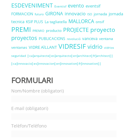
ESDEVENIMENT
evento
eventsif
Eventisf
GIRONA
innovacio
jornada
FORMACION
jornada
futuro
ISO
MALLORCA
tecnica
KSIF PLUS
La tagliatella
onsif
PREMI
proyecto
PROJECTE
producto
PREMIO
proyectos
vanceva
PUBLICACIONS
ventana
revolució
VIDRESIF
vidrio
VIDRE AÏLLANT
ventanas
vidrios
seguridad
[:ca]arquitecte[:es]arquitecto[:en]architect[:fr]architect[:]
[:ca]innovacio[:es]innovacion[:en]innovation[:fr]innovation[:]
FORMULARI
Nom/Nombre (obligatori)
E-mail (obligatori)
Telèfon/Teléfono