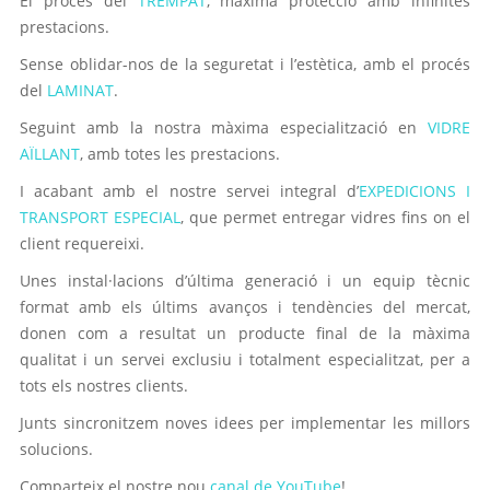
El procés del
TREMPAT
, màxima protecció amb infinites
prestacions.
Sense oblidar-nos de la seguretat i l’estètica, amb el procés
del
LAMINAT
.
Seguint amb la nostra màxima especialització en
VIDRE
AÏLLANT
, amb totes les prestacions.
I acabant amb el nostre servei integral d’
EXPEDICIONS I
TRANSPORT ESPECIAL
, que permet entregar vidres fins on el
client requereixi.
Unes instal·lacions d’última generació i un equip tècnic
format amb els últims avanços i tendències del mercat,
donen com a resultat un producte final de la màxima
qualitat i un servei exclusiu i totalment especialitzat, per a
tots els nostres clients.
Junts sincronitzem noves idees per implementar les millors
solucions.
Comparteix el nostre nou
canal de YouTube
!