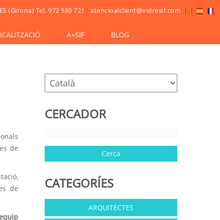
ES (Girona)
Tel. 972 580 721
-
atencioalclient@vidresif.com
OCALITZACIÓ
A+SIF
BLOG
CERCADOR
ionals
mes de
tació,
CATEGORÍES
ies de
ARQUITECTES
’equip