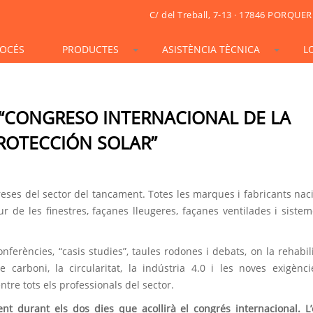
C/ del Treball, 7-13 · 17846 PORQUER
OCÉS
PRODUCTES
ASISTÈNCIA TÈCNICA
L
STONESIF
IDSIF
ONSIF
ARTSIF
TSIF/LSIF
SOLARSIF
ACUSTICSIF
VIDRESIF
KSIF
KSIF PLUS/SUPERPLUS
 “CONGRESO INTERNACIONAL DE LA
TOTALSIF
PROTECCIÓN SOLAR”
ses del sector del tancament. Totes les marques i fabricants nac
ur de les finestres, façanes lleugeres, façanes ventilades i siste
erències, “casis studies”, taules rodones i debats, on la rehabili
e carboni, la circularitat, la indústria 4.0 i les noves exigènc
entre tots els professionals del sector.
ent durant els dos dies que acollirà el congrés internacional.
L