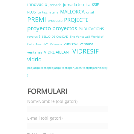
innovacio
jornada tecnica
jornada
KSIF
MALLORCA
PLUS
La tagliatella
onsif
PREMI
PROJECTE
producto
proyecto
proyectos
PUBLICACIONS
revolució
SELLO DE CALIDAD
The Vanceva® World of
vanceva
ventana
Color Awards™
Valencia
VIDRESIF
VIDRE AÏLLANT
ventanas
vidrio
[:ca]arquitecte[:es]arquitecto[:en]architect[:fr]architect[:
]
FORMULARI
Nom/Nombre (obligatori)
E-mail (obligatori)