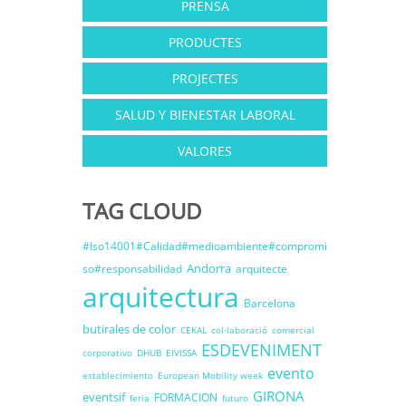
PRENSA
PRODUCTES
PROJECTES
SALUD Y BIENESTAR LABORAL
VALORES
TAG CLOUD
#Iso14001#Calidad#medioambiente#compromi
Andorra
so#responsabilidad
arquitecte
arquitectura
Barcelona
butirales de color
CEKAL
col·laboració
comercial
ESDEVENIMENT
corporativo
DHUB
EIVISSA
evento
establecimiento
European Mobility week
GIRONA
eventsif
FORMACION
feria
futuro