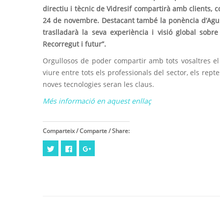
directiu i tècnic de Vidresif compartirà amb clients, c
24 de novembre. Destacant també la ponència d’Agust
traslladarà la seva experiència i visió global sobre
Recorregut i futur”.
Orgullosos de poder compartir amb tots vosaltres e
viure entre tots els professionals del sector, els repte
noves tecnologies seran les claus.
Més informació en aquest enllaç
Comparteix / Comparte / Share:
Feu
Click
Feu
clic
to
clic
per
share
per
compartir
on
compartir
al
Facebook
a
Twitter
(Opens
Google+
(Opens
in
(Opens
in
new
in
new
window)
new
window)
window)