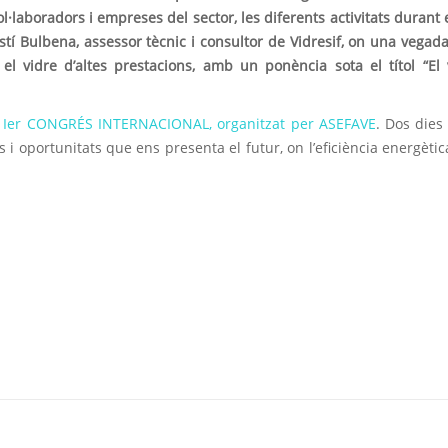
ol·laboradors i empreses del sector, les diferents activitats durant e
í Bulbena, assessor tècnic i consultor de Vidresif, on una vegad
 el vidre d’altes prestacions, amb un ponència sota el títol “El 
l
Ier CONGRÉS INTERNACIONAL, organitzat per ASEFAVE
. Dos dies
s i oportunitats que ens presenta el futur, on l’eficiència energètica