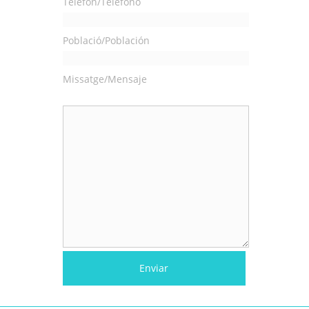
Telèfon/Teléfono
Població/Población
Missatge/Mensaje