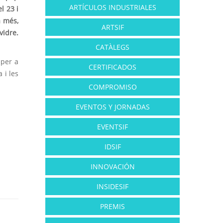
ARTÍCULOS INDUSTRIALES
l 23 i
a més,
ARTSIF
vidre.
CATÀLEGS
 per a
CERTIFICADOS
 i les
COMPROMISO
EVENTOS Y JORNADAS
EVENTSIF
IDSIF
INNOVACIÓN
INSIDESIF
PREMIS