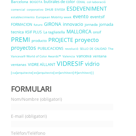
butirales de color
Barcelona
BOGOTA
CEKAL
col·laboració
ESDEVENIMENT
comercial
corporativo
DHUB
EIVISSA
evento
eventsif
establecimiento
European Mobility week
GIRONA
innovacio
jornada
FORMACION
jornada
futuro
MALLORCA
tecnica
KSIF PLUS
La tagliatella
onsif
PREMI
proyecto
PROJECTE
producto
proyectos
PUBLICACIONS
revolució
SELLO DE CALIDAD
The
vanceva
ventana
Vanceva® World of Color Awards™
Valencia
VIDRESIF
vidrio
VIDRE AÏLLANT
ventanas
[:ca]arquitecte[:es]arquitecto[:en]architect[:fr]architect[:]
FORMULARI
Nom/Nombre (obligatori)
E-mail (obligatori)
Telèfon/Teléfono