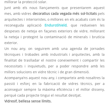
millorar la protecció solar.
Junt amb els nous llançaments que presentarem aquest
mes, amb vidres
decoratius cada vegada més sol·licitats
pels
arquitectes i interioristes, o millores en els acabats com és la
reconeguda aplicació
EnduroShield
, que redueixen les
despeses de neteja en façanes exteriors de vidre, millorant
la neteja i protegint la contaminació de minerals i brutícia
exterior.
Un nou any, on seguirem amb una agenda de jornades
tècniques i trobades amb industrials i arquitectes, amb la
finalitat de traslladar el nostre coneixement i compartir les
necessitats i inquietuds, per a poder respondre amb les
millors solucions en vidre tècnic i de gran dimensió.
Acompanya’ns aquest nou any, i comparteix amb nosaltres la
passió i esforç en la fabricació de vidres tècnics, per a
aconseguir sempre la màxima eficiència i el millor disseny,
perquè cada projecte tingui el resultat desitjat.
Vidresif, bellesa sense límits.