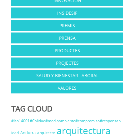
INNOVACIÓN
INSIDESIF
PREMIS
PRENSA
PRODUCTES
PROJECTES
SALUD Y BIENESTAR LABORAL
VALORES
TAG CLOUD
#Iso14001#Calidad#medioambiente#compromiso#responsabil
arquitectura
Andorra
idad
arquitecte