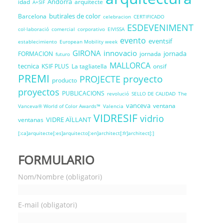
Andorra
idad
arquitecte
A+SIF
butirales de color
Barcelona
celebracion
CERTIFICADO
ESDEVENIMENT
col·laboració
comercial
corporativo
EIVISSA
evento
eventsif
establecimiento
European Mobility week
GIRONA
innovacio
jornada
FORMACION
jornada
futuro
MALLORCA
tecnica
KSIF PLUS
La tagliatella
onsif
PREMI
proyecto
PROJECTE
producto
proyectos
PUBLICACIONS
revolució
SELLO DE CALIDAD
The
vanceva
ventana
Vanceva® World of Color Awards™
Valencia
VIDRESIF
vidrio
VIDRE AÏLLANT
ventanas
[:ca]arquitecte[:es]arquitecto[:en]architect[:fr]architect[:]
FORMULARIO
Nom/Nombre (obligatori)
E-mail (obligatori)